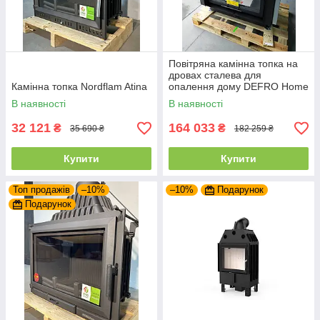
Повітряна камінна топка на
дровах сталева для
Камінна топка Nordflam Atina
опалення дому DEFRO Home
PORTAL ME G з підйомними
В наявності
В наявності
дверцятами
32 121
164 033
₴
₴
35 690 ₴
182 259 ₴
Купити
Купити
Топ продажів
–10%
–10%
Подарунок
Подарунок