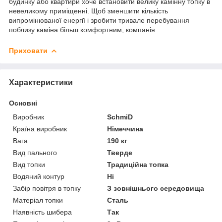
будинку або квартири хоче встановити велику камінну топку в
невеликому приміщенні. Щоб зменшити кількість
випромінюваної енергії і зробити тривале перебування
поблизу каміна більш комфортним, компанія
Приховати
Характеристики
Основні
Виробник
SchmiD
Країна виробник
Німеччина
Вага
190 кг
Вид пального
Тверде
Вид топки
Традиційна топка
Водяний контур
Ні
Забір повітря в топку
З зовнішнього середовища
Матеріал топки
Сталь
Наявність шибера
Так