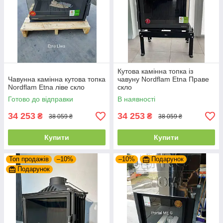
Кутова камінна топка із
Чавунна камінна кутова топка
чавуну Nordflam Etna Праве
Nordflam Etna ліве скло
скло
Готово до відправки
В наявності
34 253
34 253
₴
₴
38 059 ₴
38 059 ₴
Купити
Купити
Топ продажів
–10%
–10%
Подарунок
Подарунок