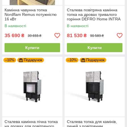
Камінна чавунна топка
Сталева повітряна камінна
Nordflam Remus потужністю
топка на дровах тривалого
16 кВт
горіння DEFRO Home INTRA
SM
В наявності
В наявності
35 690
81 530
₴
₴
39 655 ₴
90 589 ₴
Купити
Купити
–10%
Подарунок
–10%
Подарунок
Сталева камінна пічна топка
Сталева топка для камінів,
на дровах для повітряного
печей з повітряним