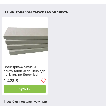
З цим товаром також замовляють
Вогнетривка захисна
плита теплоізоляційна для
печі, каміна Super Isol
1000/610/30 мм Суперізол
1 428
₴
21010028
Купити
Подібні товари компанії