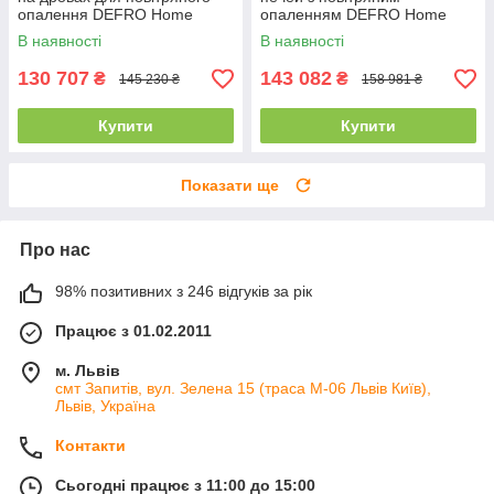
опалення DEFRO Home
опаленням DEFRO Home
INTRA SM G
INTRA SM G (чорний шамот)
В наявності
В наявності
з гільйотиною
130 707
143 082
₴
₴
145 230 ₴
158 981 ₴
Купити
Купити
Показати ще
Про нас
98% позитивних з 246 відгуків за рік
Працює з 01.02.2011
м. Львів
смт Запитів, вул. Зелена 15 (траса М-06 Львів Київ),
Львів, Україна
Контакти
Сьогодні працює з 11:00 до 15:00