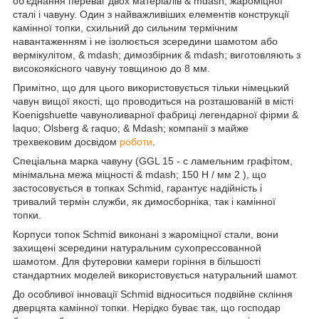
об'єднання переваг двох матеріалів & mdash; жароміцної
сталі і чавуну. Один з найважливіших елементів конструкції
камінної топки, схильний до сильним термічним
навантаженням і не ізолюється зсередини шамотом або
вермікулітом, & mdash; димозбірник & mdash; виготовляють з
високоякісного чавуну товщиною до 8 мм.
Примітно, що для цього використовується тільки німецький
чавун вищої якості, що проводиться на розташованій в місті
Koenigshuette чавуноливарної фабриці легендарної фірми &
laquo; Olsberg & raquo; & Mdash; компанії з майже
трехвековим досвідом
роботи
.
Спеціальна марка чавуну (GGL 15 - c ламельним графітом,
мінімальна межа міцності & mdash; 150 Н / мм
2
), що
застосовується в топках Schmid, гарантує надійність і
тривалий термін служби, як димосборніка, так і камінної
топки.
Корпуси топок Schmid виконані з жароміцної стали, вони
захищені зсередини натуральним сухопрессованной
шамотом. Для футеровки камери горіння в більшості
стандартних моделей використовується натуральний шамот.
До особливої інновації Schmid відноситься подвійне скління
дверцята камінної топки. Нерідко буває так, що господар