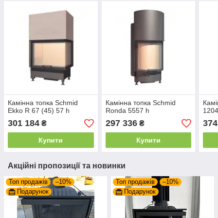
Камінна топка Schmid
Камінна топка Schmid
Камі
Ekko R 67 (45) 57 h
Ronda 5557 h
1204
301 184
297 336
374
₴
₴
Купити
Купити
Акційні пропозиції та новинки
Топ продажів
–10%
Топ продажів
–10%
Подарунок
Подарунок