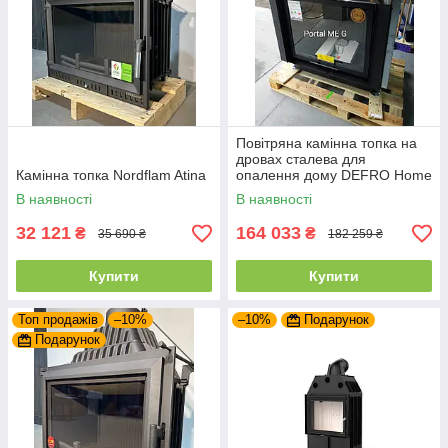
Повітряна камінна топка на
дровах сталева для
Камінна топка Nordflam Atina
опалення дому DEFRO Home
PORTAL ME G з підйомними
В наявності
В наявності
дверцятами
32 121
164 033
₴
₴
35 690 ₴
182 259 ₴
Купити
Купити
Топ продажів
–10%
–10%
Подарунок
Подарунок