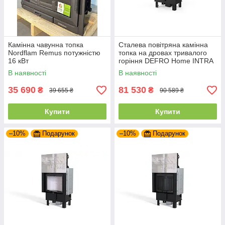
Камінна чавунна топка
Сталева повітряна камінна
Nordflam Remus потужністю
топка на дровах тривалого
16 кВт
горіння DEFRO Home INTRA
SM
В наявності
В наявності
35 690
81 530
₴
₴
39 655 ₴
90 589 ₴
Купити
Купити
–10%
Подарунок
–10%
Подарунок