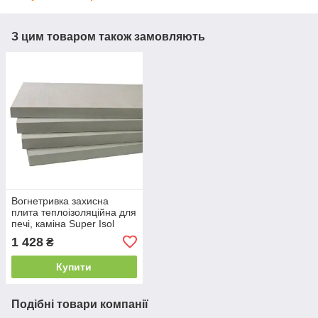
З цим товаром також замовляють
Вогнетривка захисна
плита теплоізоляційна для
печі, каміна Super Isol
1000/610/30 мм Суперізол
1 428
₴
21010028
Купити
Подібні товари компанії