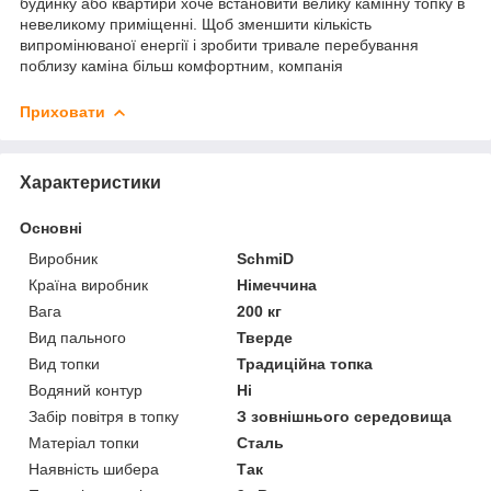
будинку або квартири хоче встановити велику камінну топку в
невеликому приміщенні. Щоб зменшити кількість
випромінюваної енергії і зробити тривале перебування
поблизу каміна більш комфортним, компанія
Приховати
Характеристики
Основні
Виробник
SchmiD
Країна виробник
Німеччина
Вага
200 кг
Вид пального
Тверде
Вид топки
Традиційна топка
Водяний контур
Ні
Забір повітря в топку
З зовнішнього середовища
Матеріал топки
Сталь
Наявність шибера
Так