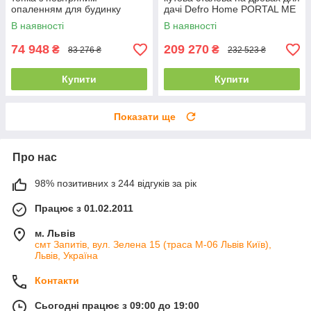
опаленням для будинку
дачі Defro Home PORTAL ME
DEFRO HOME INTRA SLIM
BL/BP G (12 кВт)
В наявності
В наявності
SM (6 кВт)
74 948
209 270
₴
₴
83 276 ₴
232 523 ₴
Купити
Купити
Показати ще
Про нас
98% позитивних з 244 відгуків за рік
Працює з 01.02.2011
м. Львів
смт Запитів, вул. Зелена 15 (траса М-06 Львів Київ),
Львів, Україна
Контакти
Сьогодні працює з 09:00 до 19:00