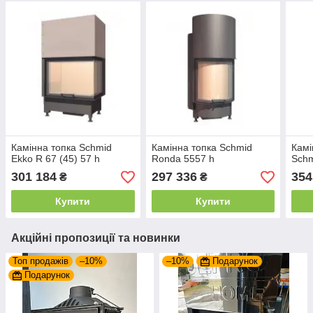
Камінна топка Schmid
Камінна топка Schmid
Камі
Ekko R 67 (45) 57 h
Ronda 5557 h
Schm
301 184
297 336
354
₴
₴
Купити
Купити
Акційні пропозиції та новинки
Топ продажів
–10%
–10%
Подарунок
Подарунок