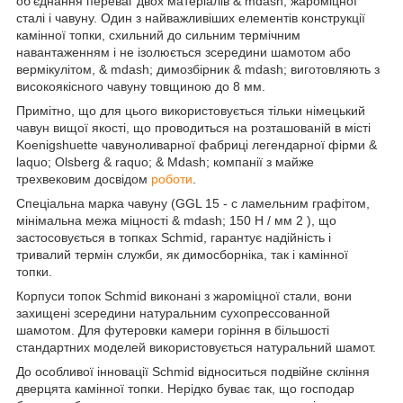
об'єднання переваг двох матеріалів & mdash; жароміцної
сталі і чавуну. Один з найважливіших елементів конструкції
камінної топки, схильний до сильним термічним
навантаженням і не ізолюється зсередини шамотом або
вермікулітом, & mdash; димозбірник & mdash; виготовляють з
високоякісного чавуну товщиною до 8 мм.
Примітно, що для цього використовується тільки німецький
чавун вищої якості, що проводиться на розташованій в місті
Koenigshuette чавуноливарної фабриці легендарної фірми &
laquo; Olsberg & raquo; & Mdash; компанії з майже
трехвековим досвідом
роботи
.
Спеціальна марка чавуну (GGL 15 - c ламельним графітом,
мінімальна межа міцності & mdash; 150 Н / мм
2
), що
застосовується в топках Schmid, гарантує надійність і
тривалий термін служби, як димосборніка, так і камінної
топки.
Корпуси топок Schmid виконані з жароміцної стали, вони
захищені зсередини натуральним сухопрессованной
шамотом. Для футеровки камери горіння в більшості
стандартних моделей використовується натуральний шамот.
До особливої інновації Schmid відноситься подвійне скління
дверцята камінної топки. Нерідко буває так, що господар