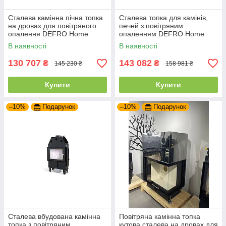
Сталева камінна пічна топка
Сталева топка для камінів,
на дровах для повітряного
печей з повітряним
опалення DEFRO Home
опаленням DEFRO Home
INTRA SM G
INTRA SM G (чорний шамот)
В наявності
В наявності
з гільйотиною
130 707
143 082
₴
₴
145 230 ₴
158 981 ₴
Купити
Купити
–10%
Подарунок
–10%
Подарунок
Сталева вбудована камінна
Повітряна камінна топка
топка з повітряним
кутова сталева на дровах для