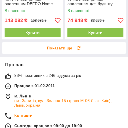
опаленням DEFRO Home
опаленням для будинку
INTRA SM G (чорний шамот)
DEFRO HOME INTRA SLIM
В наявності
В наявності
з гільйотиною
SM (6 кВт)
143 082
74 948
₴
₴
158 981 ₴
83 276 ₴
Купити
Купити
Показати ще
Про нас
98% позитивних з 246 відгуків за рік
Працює з 01.02.2011
м. Львів
смт Запитів, вул. Зелена 15 (траса М-06 Львів Київ),
Львів, Україна
Контакти
Сьогодні працює з 09:00 до 19:00