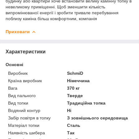
будинку або квартири хоче встановити велику камінну топку в
невеликому приміщенні. Щоб зменшити кількість
випромінюваної енергії і зробити тривале перебування
поблизу каміна більш комфортним, компанія
Приховати
Характеристики
Основні
Виробник
SchmiD
Країна виробник
Німеччина
Вага
370 кг
Вид пального
Тверде
Вид топки
Традиційна топка
Водяний контур
Ні
Забір повітря в топку
З зовнішнього середовища
Матеріал топки
Сталь
Наявність шибера
Так