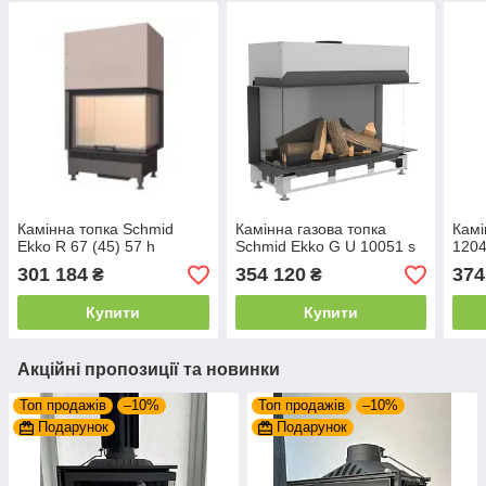
Камінна топка Schmid
Камінна газова топка
Камі
Ekko R 67 (45) 57 h
Schmid Ekko G U 10051 s
1204
301 184
354 120
374
₴
₴
Купити
Купити
Акційні пропозиції та новинки
Топ продажів
–10%
Топ продажів
–10%
Подарунок
Подарунок