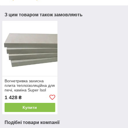
З цим товаром також замовляють
Вогнетривка захисна
плита теплоізоляційна для
печі, каміна Super Isol
1000/610/30 мм Суперізол
1 428
₴
21010028
Купити
Подібні товари компанії