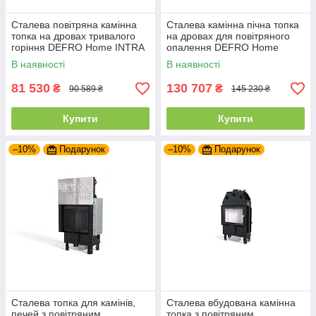
Сталева повітряна камінна
Сталева камінна пічна топка
топка на дровах тривалого
на дровах для повітряного
горіння DEFRO Home INTRA
опалення DEFRO Home
SM
INTRA SM G
В наявності
В наявності
81 530
130 707
₴
₴
90 589 ₴
145 230 ₴
Купити
Купити
–10%
Подарунок
–10%
Подарунок
Сталева топка для камінів,
Сталева вбудована камінна
печей з повітряним
топка з повітряним