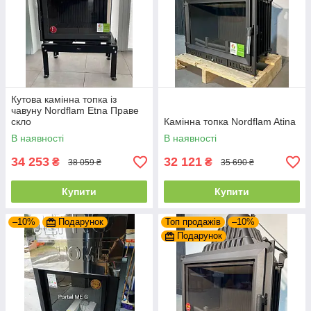
Кутова камінна топка із
чавуну Nordflam Etna Праве
скло
Камінна топка Nordflam Atina
В наявності
В наявності
34 253
32 121
₴
₴
38 059 ₴
35 690 ₴
Купити
Купити
–10%
Подарунок
Топ продажів
–10%
Подарунок