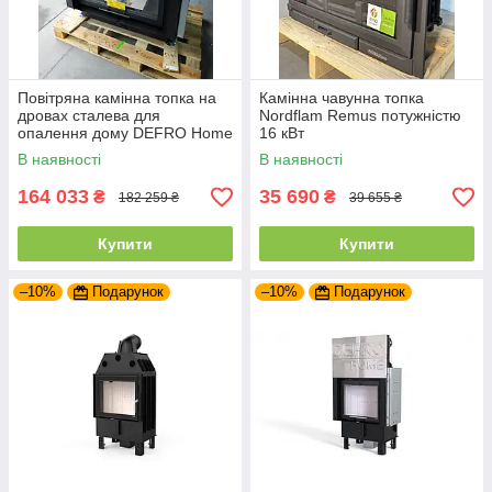
Повітряна камінна топка на
Камінна чавунна топка
дровах сталева для
Nordflam Remus потужністю
опалення дому DEFRO Home
16 кВт
PORTAL ME G з підйомними
В наявності
В наявності
дверцятами
164 033
35 690
₴
₴
182 259 ₴
39 655 ₴
Купити
Купити
–10%
Подарунок
–10%
Подарунок