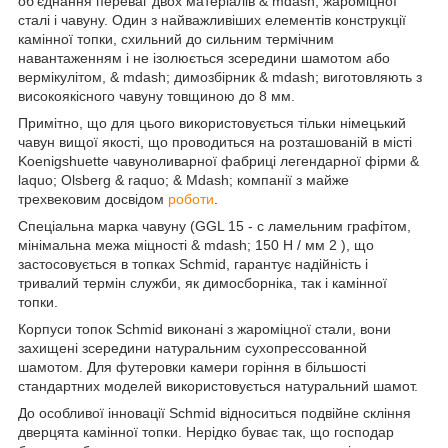
об'єднання переваг двох матеріалів & mdash; жароміцної
сталі і чавуну. Один з найважливіших елементів конструкції
камінної топки, схильний до сильним термічним
навантаженням і не ізолюється зсередини шамотом або
вермікулітом, & mdash; димозбірник & mdash; виготовляють з
високоякісного чавуну товщиною до 8 мм.
Примітно, що для цього використовується тільки німецький
чавун вищої якості, що проводиться на розташованій в місті
Koenigshuette чавуноливарної фабриці легендарної фірми &
laquo; Olsberg & raquo; & Mdash; компанії з майже
трехвековим досвідом
роботи
.
Спеціальна марка чавуну (GGL 15 - c ламельним графітом,
мінімальна межа міцності & mdash; 150 Н / мм
2
), що
застосовується в топках Schmid, гарантує надійність і
тривалий термін служби, як димосборніка, так і камінної
топки.
Корпуси топок Schmid виконані з жароміцної стали, вони
захищені зсередини натуральним сухопрессованной
шамотом. Для футеровки камери горіння в більшості
стандартних моделей використовується натуральний шамот.
До особливої інновації Schmid відноситься подвійне скління
дверцята камінної топки. Нерідко буває так, що господар