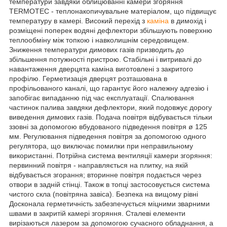
температури завдяки облицюванні камери згоряння
TERMOTEC - теплонакопичувальне матеріалом, що підвищує
температуру в камері. Високий перехід з
каміна
в димохід і
розміщені поперек водяні дефлектори збільшують поверхню
теплообміну між топкою і навколишнім середовищем.
Зниження температури димових газів призводить до
збільшення потужності пристрою. Стабільні і витривалі до
навантаження дверцята каміна виготовлені з закритого
профілю. Герметизація дверцят розташована в
профільованого каналі, що гарантує його належну адгезію і
запобігає випаданню під час експлуатації. Спалювання
частинок палива завдяки дефлектори, який подовжує дорогу
виведення димових газів. Подача повітря відбувається тільки
ззовні за допомогою вбудованого підведення повітря ø 125
мм. Регулювання підведення повітря за допомогою одного
регулятора, що виключає помилки при неправильному
використанні. Потрійна система вентиляції камери згоряння:
первинний повітря - направляється на плитку, на якій
відбувається згорання; вторинне повітря подається через
отвори в задній стінці. Також в топці застосовується система
чистого скла (повітряна завіса). Безпека на вищому рівні
Досконала герметичність забезпечується міцними зварними
швами в закритій камері згоряння. Сталеві елементи
вирізаються лазером за допомогою сучасного обладнання, а