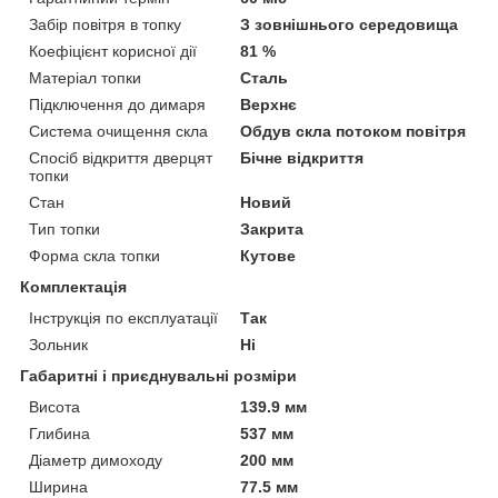
Забір повітря в топку
З зовнішнього середовища
Коефіцієнт корисної дії
81 %
Матеріал топки
Сталь
Підключення до димаря
Верхнє
Система очищення скла
Обдув скла потоком повітря
Спосіб відкриття дверцят
Бічне відкриття
топки
Стан
Новий
Тип топки
Закрита
Форма скла топки
Кутове
Комплектація
Інструкція по експлуатації
Так
Зольник
Ні
Габаритні і приєднувальні розміри
Висота
139.9 мм
Глибина
537 мм
Діаметр димоходу
200 мм
Ширина
77.5 мм