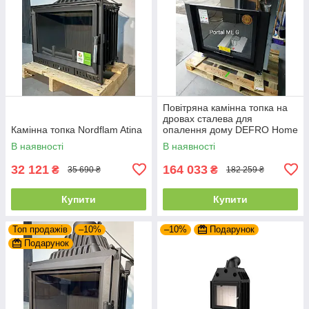
Повітряна камінна топка на
дровах сталева для
Камінна топка Nordflam Atina
опалення дому DEFRO Home
PORTAL ME G з підйомними
В наявності
В наявності
дверцятами
32 121
164 033
₴
₴
35 690 ₴
182 259 ₴
Купити
Купити
Топ продажів
–10%
–10%
Подарунок
Подарунок