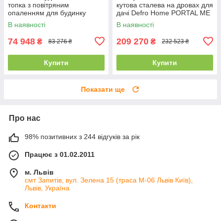
топка з повітряним
кутова сталева на дровах для
опаленням для будинку
дачі Defro Home PORTAL ME
DEFRO HOME INTRA SLIM
BL/BP G (12 кВт)
В наявності
В наявності
SM (6 кВт)
74 948
209 270
₴
₴
83 276 ₴
232 523 ₴
Купити
Купити
Показати ще
Про нас
98% позитивних з 244 відгуків за рік
Працює з 01.02.2011
м. Львів
смт Запитів, вул. Зелена 15 (траса М-06 Львів Київ),
Львів, Україна
Контакти