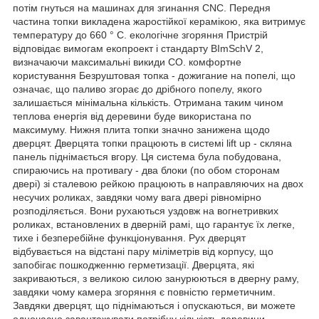
потім гнуться на машинах для згинання CNC. Передня
частина топки викладена жаростійкої керамікою, яка витримує
температуру до 660 ° C. екологічне згоряння Пристрій
відповідає вимогам екопроект і стандарту BImSchV 2,
визначаючи максимальні викиди CO. комфортне
користування Безруштовая топка - дожигание на попелі, що
означає, що паливо згорає до дрібного попелу, якого
залишається мінімальна кількість. Отримана таким чином
теплова енергія від деревини буде використана по
максимуму. Нижня плита топки значно занижена щодо
дверцят. Дверцята топки працюють в системі lift up - скляна
панель піднімається вгору. Ця система була побудована,
спираючись на противагу - два блоки (по обом сторонам
двері) зі сталевою рейкою працюють в направляючих на двох
несучих роликах, завдяки чому вага двері рівномірно
розподіляється. Вони рухаються уздовж на вогнетривких
роликах, встановлених в дверній рамі, що гарантує їх легке,
тихе і безперебійне функціонування. Рух дверцят
відбувається на відстані пару міліметрів від корпусу, що
запобігає пошкодженню герметизації. Дверцята, які
закриваються, з великою силою занурюються в дверну раму,
завдяки чому камера згоряння є повністю герметичним.
Завдяки дверцят, що піднімаються і опускаються, ви можете
одночасно завантажувати потрібну кількість деревини.