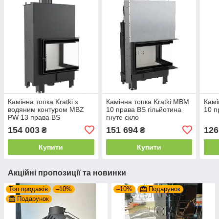
Камінна топка Kratki з
Камінна топка Kratki MBM
Камі
водяним контуром MBZ
10 права BS гільйотина
10 п
PW 13 права BS
гнуте скло
154 003
151 694
126
₴
₴
Купити
Купити
Акційні пропозиції та новинки
Топ продажів
–10%
–10%
Подарунок
Подарунок