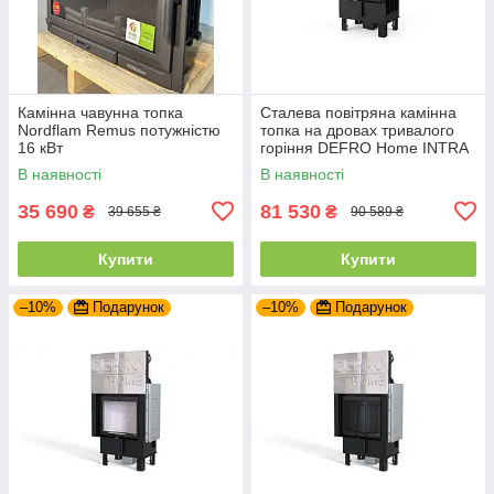
Камінна чавунна топка
Сталева повітряна камінна
Nordflam Remus потужністю
топка на дровах тривалого
16 кВт
горіння DEFRO Home INTRA
SM
В наявності
В наявності
35 690
81 530
₴
₴
39 655 ₴
90 589 ₴
Купити
Купити
–10%
Подарунок
–10%
Подарунок