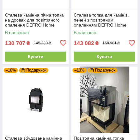
Сталева камінна пічна топка
Сталева топка для камінів,
на дровах для повітряного
печей з повітряним
опалення DEFRO Home
опаленням DEFRO Home
INTRA SM G
INTRA SM G (чорний шамот)
В наявності
В наявності
з гільйотиною
130 707
143 082
₴
₴
145 230 ₴
158 981 ₴
Купити
Купити
–10%
Подарунок
–10%
Подарунок
Сталева вбудована камінна
Повітряна камінна топка