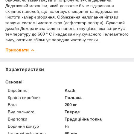
Додатковий механізм, який дозволяє бічне відкривання
скляних панелей, що полегшує очищення та підтримання
чистоти камери згоряння. Обмеження налипання кіптяви
завдяки системі чистого скла (дефлектор повітря). Сучасний
дизайн Декоративна скляна панель типу glass, яка витримує
температуру до 660 ° C і надає каміну сучасного і елегантного
виду, оптично збільшує передню частину топки.
Приховати
Характеристики
Основні
Виробник
Kratki
Країна виробник
Польща
Вага
200 кг
Вид пального
Тверде
Вид топки
Традиційна топка
Водяний контур
Ні
Гарантійний термін
60 міс