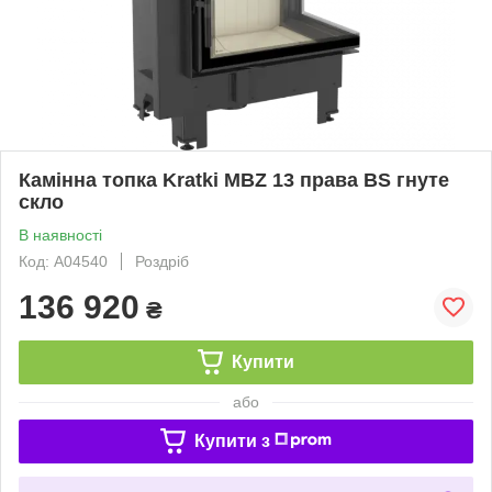
Камінна топка Kratki MBZ 13 права BS гнуте
скло
В наявності
Код: А04540
Роздріб
136 920
₴
Купити
або
Купити з