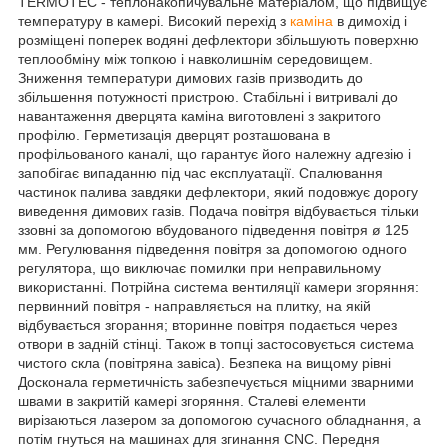
TERMOTEC - теплонакопичувальне матеріалом, що підвищує
температуру в камері. Високий перехід з
каміна
в димохід і
розміщені поперек водяні дефлектори збільшують поверхню
теплообміну між топкою і навколишнім середовищем.
Зниження температури димових газів призводить до
збільшення потужності пристрою. Стабільні і витривалі до
навантаження дверцята каміна виготовлені з закритого
профілю. Герметизація дверцят розташована в
профільованого каналі, що гарантує його належну адгезію і
запобігає випаданню під час експлуатації. Спалювання
частинок палива завдяки дефлектори, який подовжує дорогу
виведення димових газів. Подача повітря відбувається тільки
ззовні за допомогою вбудованого підведення повітря ø 125
мм. Регулювання підведення повітря за допомогою одного
регулятора, що виключає помилки при неправильному
використанні. Потрійна система вентиляції камери згоряння:
первинний повітря - направляється на плитку, на якій
відбувається згорання; вторинне повітря подається через
отвори в задній стінці. Також в топці застосовується система
чистого скла (повітряна завіса). Безпека на вищому рівні
Досконала герметичність забезпечується міцними зварними
швами в закритій камері згоряння. Сталеві елементи
вирізаються лазером за допомогою сучасного обладнання, а
потім гнуться на машинах для згинання CNC. Передня