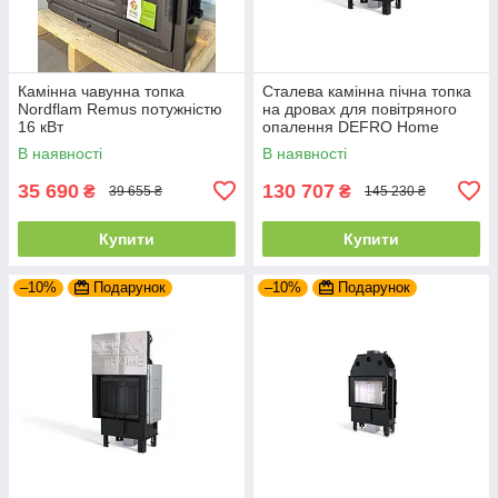
Камінна чавунна топка
Сталева камінна пічна топка
Nordflam Remus потужністю
на дровах для повітряного
16 кВт
опалення DEFRO Home
INTRA SM G
В наявності
В наявності
35 690
130 707
₴
₴
39 655 ₴
145 230 ₴
Купити
Купити
–10%
Подарунок
–10%
Подарунок