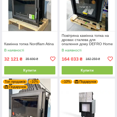
Повітряна камінна топка на
дровах сталева для
Камінна топка Nordflam Atina
опалення дому DEFRO Home
PORTAL ME G з підйомними
В наявності
В наявності
дверцятами
32 121
164 033
₴
₴
35 690 ₴
182 259 ₴
Купити
Купити
Топ продажів
–10%
–10%
Подарунок
Подарунок