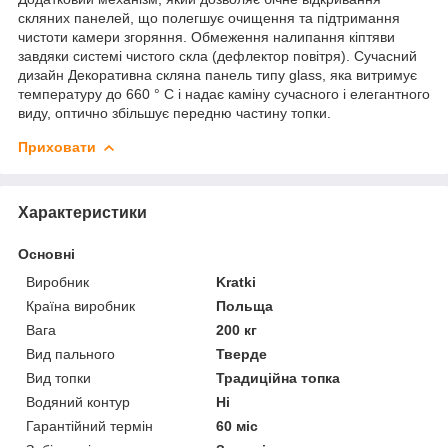
скляних панелей, що полегшує очищення та підтримання
чистоти камери згоряння. Обмеження налипання кіптяви
завдяки системі чистого скла (дефлектор повітря). Сучасний
дизайн Декоративна скляна панель типу glass, яка витримує
температуру до 660 ° C і надає каміну сучасного і елегантного
виду, оптично збільшує передню частину топки.
Приховати
Характеристики
Основні
Виробник
Kratki
Країна виробник
Польща
Вага
200 кг
Вид пального
Тверде
Вид топки
Традиційна топка
Водяний контур
Ні
Гарантійний термін
60 міс