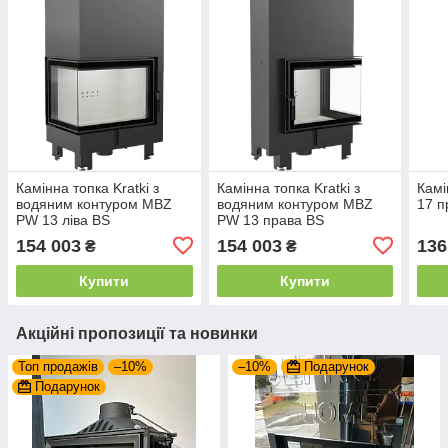
Камінна топка Kratki з
Камінна топка Kratki з
Камі
водяним контуром MBZ
водяним контуром MBZ
17 п
PW 13 ліва BS
PW 13 права BS
154 003
154 003
136
₴
₴
Купити
Купити
Акційні пропозиції та новинки
Топ продажів
–10%
–10%
Подарунок
Подарунок