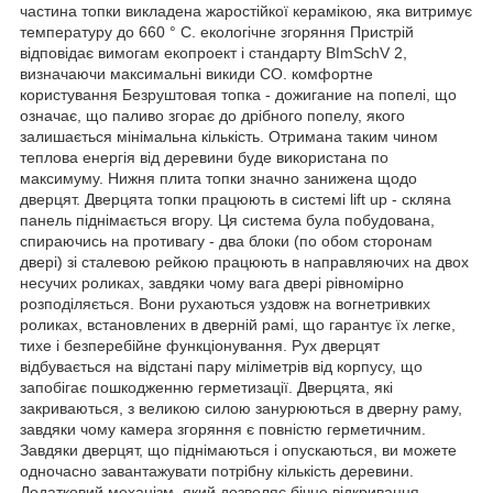
частина топки викладена жаростійкої керамікою, яка витримує
температуру до 660 ° C. екологічне згоряння Пристрій
відповідає вимогам екопроект і стандарту BImSchV 2,
визначаючи максимальні викиди CO. комфортне
користування Безруштовая топка - дожигание на попелі, що
означає, що паливо згорає до дрібного попелу, якого
залишається мінімальна кількість. Отримана таким чином
теплова енергія від деревини буде використана по
максимуму. Нижня плита топки значно занижена щодо
дверцят. Дверцята топки працюють в системі lift up - скляна
панель піднімається вгору. Ця система була побудована,
спираючись на противагу - два блоки (по обом сторонам
двері) зі сталевою рейкою працюють в направляючих на двох
несучих роликах, завдяки чому вага двері рівномірно
розподіляється. Вони рухаються уздовж на вогнетривких
роликах, встановлених в дверній рамі, що гарантує їх легке,
тихе і безперебійне функціонування. Рух дверцят
відбувається на відстані пару міліметрів від корпусу, що
запобігає пошкодженню герметизації. Дверцята, які
закриваються, з великою силою занурюються в дверну раму,
завдяки чому камера згоряння є повністю герметичним.
Завдяки дверцят, що піднімаються і опускаються, ви можете
одночасно завантажувати потрібну кількість деревини.
Додатковий механізм, який дозволяє бічне відкривання