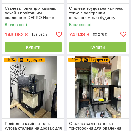
Сталева топка для камінів,
Сталева вбудована камінна
печей з повітряним
топка з повітряним
опаленням DEFRO Home
опаленням для будинку
INTRA SM G (чорний шамот)
DEFRO HOME INTRA SLIM
В наявності
В наявності
з гільйотиною
SM (6 кВт)
143 082
74 948
₴
₴
158 981 ₴
83 276 ₴
Купити
Купити
–10%
Подарунок
–10%
Подарунок
Повітряна камінна топка
Сталева камінна топка
кутова сталева на дровах для
тристороння для опалення