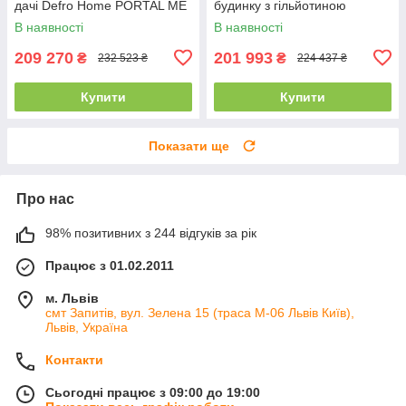
дачі Defro Home PORTAL ME
будинку з гільйотиною
BL/BP G (12 кВт)
DEFRO HOME INTRA XSM U
В наявності
В наявності
G (10 кВт)
209 270
201 993
₴
₴
232 523 ₴
224 437 ₴
Купити
Купити
Показати ще
Про нас
98% позитивних з 244 відгуків за рік
Працює з 01.02.2011
м. Львів
смт Запитів, вул. Зелена 15 (траса М-06 Львів Київ),
Львів, Україна
Контакти
Сьогодні працює з 09:00 до 19:00