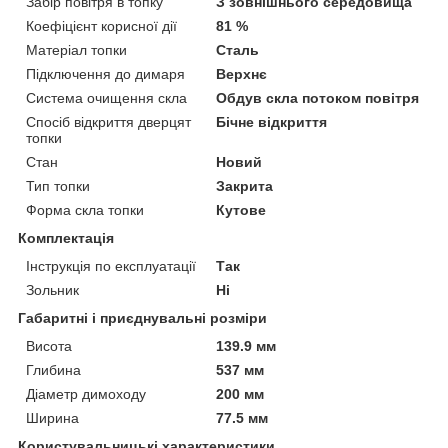
Забір повітря в топку
З зовнішнього середовища
Коефіцієнт корисної дії
81 %
Матеріал топки
Сталь
Підключення до димаря
Верхнє
Система очищення скла
Обдув скла потоком повітря
Спосіб відкриття дверцят
Бічне відкриття
топки
Стан
Новий
Тип топки
Закрита
Форма скла топки
Кутове
Комплектація
Інструкція по експлуатації
Так
Зольник
Ні
Габаритні і приєднувальні розміри
Висота
139.9 мм
Глибина
537 мм
Діаметр димоходу
200 мм
Ширина
77.5 мм
Користувальницькі характеристики