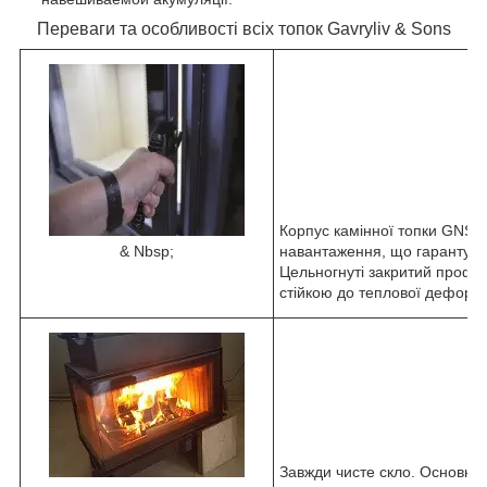
Переваги та особливості всіх топок Gavryliv & Sons
Корпус камінної топки GNS р
& Nbsp;
навантаження, що гарантує т
Цельногнуті закритий профіл
стійкою до теплової деформа
Завжди чисте скло. Основний