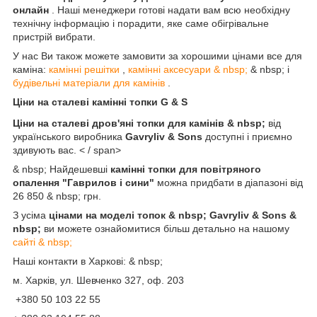
онлайн
. Наші менеджери готові надати вам всю необхідну
технічну інформацію і порадити, яке саме обігрівальне
пристрій вибрати.
У нас Ви також можете замовити за хорошими цінами все для
каміна:
камінні решітки
,
камінні аксесуари & nbsp;
& nbsp; і
будівельні матеріали для камінів
.
Ціни на сталеві камінні топки G & S
Ціни на сталеві дров'яні топки для камінів & nbsp;
від
українського виробника
Gavryliv & Sons
доступні і приємно
здивують вас. < / span>
& nbsp; Найдешевші
камінні топки для повітряного
опалення "Гаврилов і сини"
можна придбати в діапазоні від
26 850 & nbsp; грн.
З усіма
цінами на моделі топок & nbsp; Gavryliv & Sons &
nbsp;
ви можете ознайомитися більш детально на нашому
сайті & nbsp;
Наші контакти в Харкові: & nbsp;
м. Харків, ул. Шевченко 327, оф. 203
+380 50 103 22 55