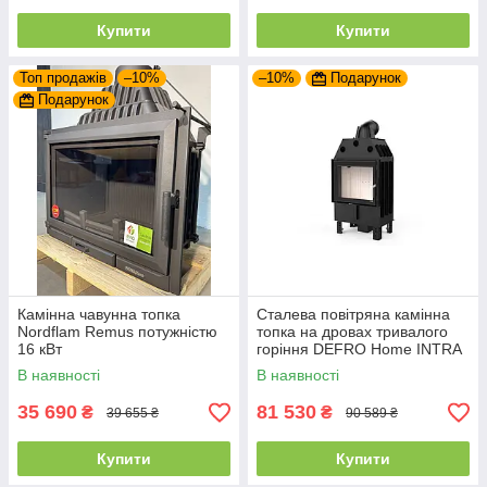
Купити
Купити
Топ продажів
–10%
–10%
Подарунок
Подарунок
Камінна чавунна топка
Сталева повітряна камінна
Nordflam Remus потужністю
топка на дровах тривалого
16 кВт
горіння DEFRO Home INTRA
SM
В наявності
В наявності
35 690
81 530
₴
₴
39 655 ₴
90 589 ₴
Купити
Купити