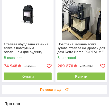
Сталева вбудована камінна
Повітряна камінна топка
топка з повітряним
кутова сталева на дровах для
опаленням для будинку
дачі Defro Home PORTAL ME
DEFRO HOME INTRA SLIM
BL/BP G (12 кВт)
В наявності
В наявності
SM (6 кВт)
74 948
209 270
₴
₴
83 276 ₴
232 523 ₴
Купити
Купити
Показати ще
Про нас