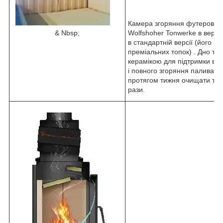
Камера згоряння футерован
& Nbsp;
Wolfshoher Tonwerke в версі
в стандартній версії (його 
преміальних топок) . Дно то
керамікою для підтримки ви
і повного згоряння палива. 
протягом тижня очищати топк
рази.