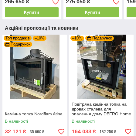
265 650
275 050
159
₴
₴
гільйотиною (20 кВт)
+ ша
Купити
Купити
Акційні пропозиції та новинки
Топ продажів
–10%
–10%
Подарунок
Подарунок
Повітряна камінна топка на
дровах сталева для
Камінна топка Nordflam Atina
опалення дому DEFRO Home
PORTAL ME G з підйомними
В наявності
В наявності
дверцятами
32 121
164 033
₴
₴
35 690 ₴
182 259 ₴