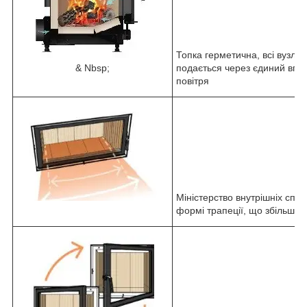
Топка герметична, всі вузли 
& Nbsp;
подається через єдиний впу
повітря
Міністерство внутрішніх спра
формі трапеції, що збільшує 