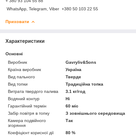
+ 380 93 104 55 88
WhatsApp, Telegram, Viber +380 50 103 22 55
Приховати
Характеристики
Основні
Виробник
Gavryliv&Sons
Країна виробник
Україна
Вид пального
Тверде
Вид топки
Традиційна топка
Витрата твердого палива
3.1 кг/год
Водяний контур
Ні
Гарантійний термін
60 міс
Забір повітря в топку
З зовнішнього середовища
Камера подвійного
Так
згоряння
Коефіцієнт корисної дії
80 %