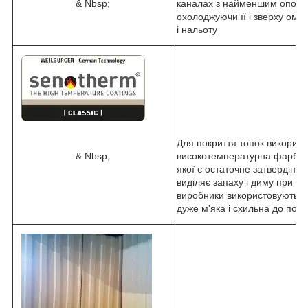
& Nbsp;
каналах з найменшим опором
охолоджуючи її і зверху омив
і нальоту
Для покриття топок використ
& Nbsp;
високотемпературна фарба 
якої є остаточне затвердіння
виділяє запаху і диму при пе
виробники використовують ф
дуже м'яка і схильна до под