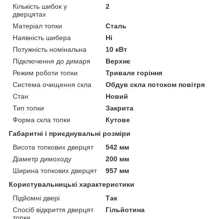
Кількість шибок у
2
дверцятах
Матеріал топки
Сталь
Наявність шибера
Ні
Потужність номінальна
10 кВт
Підключення до димаря
Верхнє
Режим роботи топки
Тривале горіння
Система очищення скла
Обдув скла потоком повітря
Стан
Новий
Тип топки
Закрита
Форма скла топки
Кутове
Габаритні і приєднувальні розміри
Висота топкових дверцят
542 мм
Діаметр димоходу
200 мм
Ширина топкових дверцят
957 мм
Користувальницькі характеристики
Підйомні двері
Так
Спосіб відкриття дверцят
Гільйотина
топки