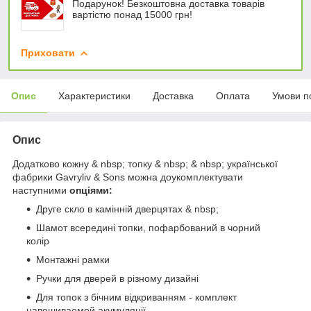
Подарунок! Безкоштовна доставка товарів
вартістю понад 15000 грн!
Приховати
Опис
Характеристики
Доставка
Оплата
Умови п
Опис
Додатково кожну & nbsp; топку & nbsp; & nbsp; української
фабрики Gavryliv & Sons можна доукомплектувати
наступними
опціями:
Друге скло в камінній дверцятах & nbsp;
Шамот всередині топки, пофарбований в чорний
колір
Монтажні рамки
Ручки для дверей в різному дизайні
Для топок з бічним відкриванням - комплект
навешиваемой акумуляції.