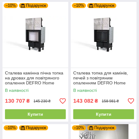
–10%
Подарунок
–10%
Подарунок
Сталева камінна пічна топка
Сталева топка для камінів,
на дровах для повітряного
печей з повітряним
опалення DEFRO Home
опаленням DEFRO Home
INTRA SM G
INTRA SM G (чорний шамот)
В наявності
В наявності
з гільйотиною
130 707
143 082
₴
₴
145 230 ₴
158 981 ₴
Купити
Купити
–10%
Подарунок
–10%
Подарунок