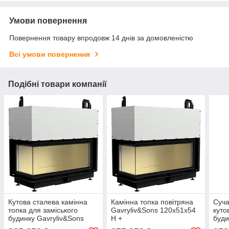
Умови повернення
Повернення товару впродовж 14 днів за домовленістю
Всі умови повернення
Подібні товари компанії
Кутова сталева камінна
Камінна топка повітряна
Суча
топка для заміського
Gavryliv&Sons 120х51х54
куто
будинку Gavryliv&Sons
Н +
буди
120х51х54 Н з
Gavr