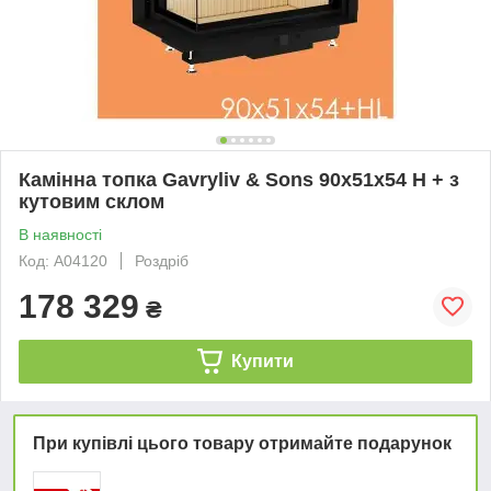
Камінна топка Gavryliv & Sons 90х51х54 Н + з
кутовим склом
В наявності
Код: А04120
Роздріб
178 329
₴
Купити
При купівлі цього товару отримайте подарунок