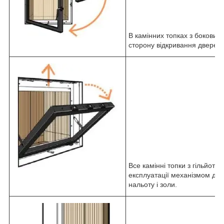
В камінних топках з боковим
сторону відкривання дверей.
Все камінні топки з гільйоти
експлуатації механізмом для
нальоту і золи.