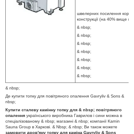
швелерних посилення корпус
конструкції (на 40% вище ні
& nbsp;
& nbsp;
& nbsp;
& nbsp;
& nbsp;
& nbsp;
& nbsp;
& nbsp;
Де купити топку для повітряного опалення Gavryliv & Sons &
nbsp;
Купити сталеву камінну топку для & nbsp; повітряного
опалення
українського виробника Гаврилов і сини можна в
спеціалізованому & nbsp; магазині & nbsp; компанії Kamin
Sauna Group в Харкові. & Nbsp; & nbsp; Ви також можете
замовити дров'яну топку для каміна Gavryliv & Sons