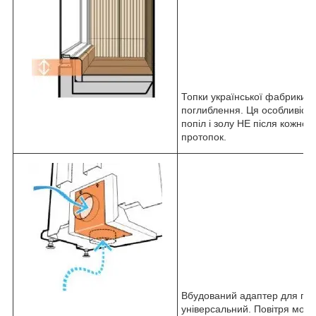
Топки української фабрики "
поглиблення. Ця особливість
попіл і золу НЕ після кожної
протопок.
Вбудований адаптер для підк
універсальний. Повітря можна