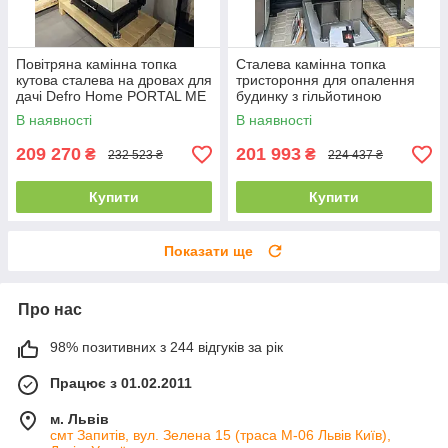
Повітряна камінна топка
Сталева камінна топка
кутова сталева на дровах для
тристороння для опалення
дачі Defro Home PORTAL ME
будинку з гільйотиною
BL/BP G (12 кВт)
DEFRO HOME INTRA XSM U
В наявності
В наявності
G (10 кВт)
209 270
201 993
₴
₴
232 523 ₴
224 437 ₴
Купити
Купити
Показати ще
Про нас
98% позитивних з 244 відгуків за рік
Працює з 01.02.2011
м. Львів
смт Запитів, вул. Зелена 15 (траса М-06 Львів Київ),