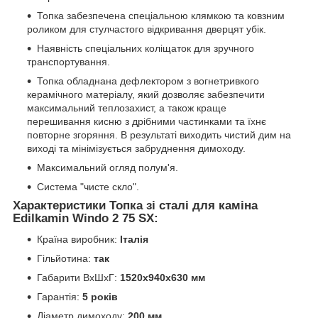
Топка забезпечена спеціальною клямкою та ковзним
роликом для стулчастого відкривання дверцят убік.
Наявність спеціальних коліщаток для зручного
транспортування.
Топка обладнана дефлектором з вогнетривкого
керамічного матеріалу, який дозволяє забезпечити
максимальний теплозахист, а також краще
перешивання кисню з дрібними частинками та їхнє
повторне згоряння. В результаті виходить чистий дим на
виході та мінімізується забруднення димоходу.
Максимальний огляд полум'я.
Система "чисте скло".
Характеристики Топка зі сталі для каміна
Edilkamin Windo 2 75 SX:
Країна виробник:
Італія
Гільйотина:
так
Габарити ВxШxГ:
1520
х940х630 мм
Гарантія:
5 років
Діаметр димоходу:
200 мм