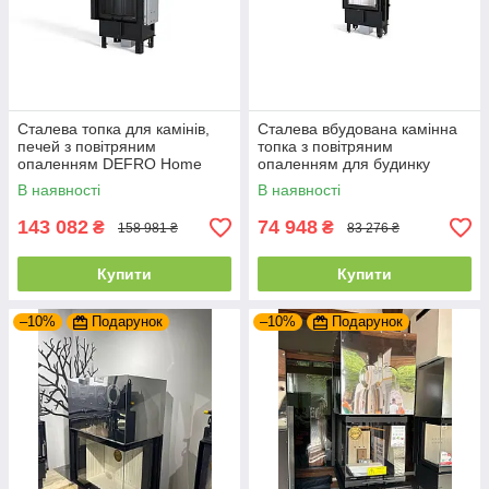
Сталева топка для камінів,
Сталева вбудована камінна
печей з повітряним
топка з повітряним
опаленням DEFRO Home
опаленням для будинку
INTRA SM G (чорний шамот)
DEFRO HOME INTRA SLIM
В наявності
В наявності
з гільйотиною
SM (6 кВт)
143 082
74 948
₴
₴
158 981 ₴
83 276 ₴
Купити
Купити
–10%
Подарунок
–10%
Подарунок