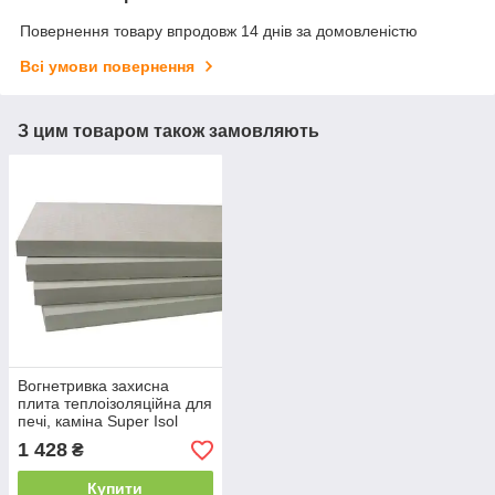
Повернення товару впродовж 14 днів за домовленістю
Всі умови повернення
З цим товаром також замовляють
Вогнетривка захисна
плита теплоізоляційна для
печі, каміна Super Isol
1000/610/30 мм Суперізол
1 428
₴
21010028
Купити