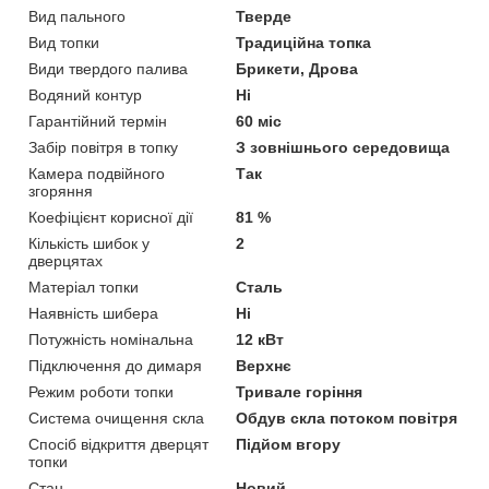
Вид пального
Тверде
Вид топки
Традиційна топка
Види твердого палива
Брикети, Дрова
Водяний контур
Ні
Гарантійний термін
60 міс
Забір повітря в топку
З зовнішнього середовища
Камера подвійного
Так
згоряння
Коефіцієнт корисної дії
81 %
Кількість шибок у
2
дверцятах
Матеріал топки
Сталь
Наявність шибера
Ні
Потужність номінальна
12 кВт
Підключення до димаря
Верхнє
Режим роботи топки
Тривале горіння
Система очищення скла
Обдув скла потоком повітря
Спосіб відкриття дверцят
Підйом вгору
топки
Стан
Новий