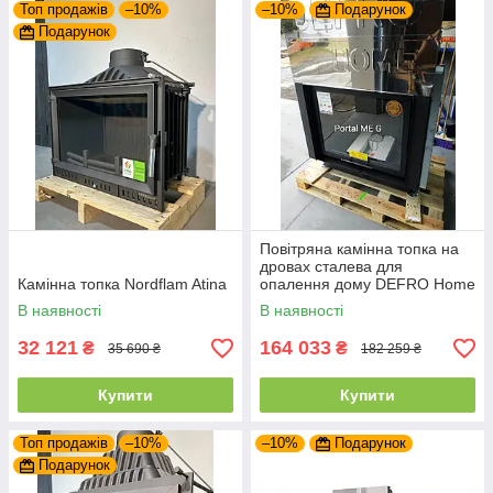
Топ продажів
–10%
–10%
Подарунок
Подарунок
Повітряна камінна топка на
дровах сталева для
Камінна топка Nordflam Atina
опалення дому DEFRO Home
PORTAL ME G з підйомними
В наявності
В наявності
дверцятами
32 121
164 033
₴
₴
35 690 ₴
182 259 ₴
Купити
Купити
Топ продажів
–10%
–10%
Подарунок
Подарунок