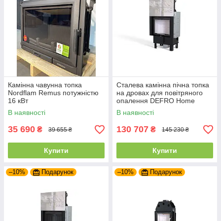
Камінна чавунна топка
Сталева камінна пічна топка
Nordflam Remus потужністю
на дровах для повітряного
16 кВт
опалення DEFRO Home
INTRA SM G
В наявності
В наявності
35 690
130 707
₴
₴
39 655 ₴
145 230 ₴
Купити
Купити
–10%
Подарунок
–10%
Подарунок