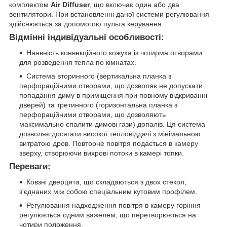
комплектом
Air Diffuser
, що включає один або два
вентилятори. При встановленні даної системи регулювання
здійснюється за допомогою пульта керування.
Відмінні індивідуальні особливості:
Наявність конвекційного кожуха із чотирма отворами
для розведення тепла по кімнатах.
Система вторинного (вертикальна планка з
перфораційними отворами, що дозволяє не допускати
попадання диму в приміщення при повному відкриванні
дверей) та третинного (горизонтальна планка з
перфораційними отворами, що дозволяють
максимально спалити димові гази) допалів. Ця система
дозволяє досягати високої тепловіддачі з мінімальною
витратою дров. Повторне повітря подається в камеру
зверху, створюючи вихрові потоки в камері топки.
Переваги:
Ковзні дверцята, що складаються з двох стекол,
з'єднаних між собою спеціальним кутовим профілем.
Регулювання надходження повітря в камеру горіння
регулюється одним важелем, що перетворюється на
чотири положення.