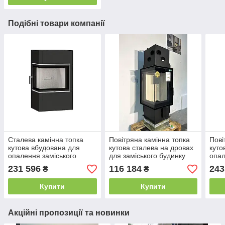
Подібні товари компанії
Сталева камінна топка
Повітряна камінна топка
Пові
кутова вбудована для
кутова сталева на дровах
куто
опалення заміського
для заміського будинку
опал
будинку BeF Kompakt
Defro Home INTRA V (12,1
буди
231 596
116 184
243
₴
₴
Therm 7 CL (7 кВт)
кВт)
гіль
Купити
Купити
Акційні пропозиції та новинки