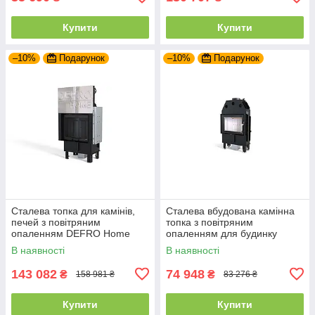
Купити
Купити
–10%
Подарунок
–10%
Подарунок
Сталева топка для камінів,
Сталева вбудована камінна
печей з повітряним
топка з повітряним
опаленням DEFRO Home
опаленням для будинку
INTRA SM G (чорний шамот)
DEFRO HOME INTRA SLIM
В наявності
В наявності
з гільйотиною
SM (6 кВт)
143 082
74 948
₴
₴
158 981 ₴
83 276 ₴
Купити
Купити