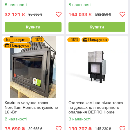
PORTAL ME G з підйомними
В наявності
В наявності
дверцятами
32 121
164 033
₴
₴
35 690 ₴
182 259 ₴
Купити
Купити
Топ продажів
–10%
–10%
Подарунок
Подарунок
Камінна чавунна топка
Сталева камінна пічна топка
Nordflam Remus потужністю
на дровах для повітряного
16 кВт
опалення DEFRO Home
INTRA SM G
В наявності
В наявності
35 690
130 707
₴
₴
39 655 ₴
145 230 ₴