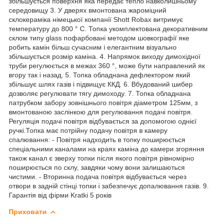
збільшується поверхня яка передає тепло навколишньому
середовищу 3. У дверях вмонтована жароміцний
склокераміка німецької компанії Shott Robax витримує
температуру до 800 ° C. Топка укомплектована декоративним
склом типу glass пофарбовані методом шовкографії яке
робить камін більш сучасним і елегантним візуально
збільшується розмір каміна. 4. Напрямок виходу димохідної
труби регулюється в межах 360 °, може бути направлений як
вгору так і назад. 5. Топка обладнана дефлектором який
збільшує шлях газів і підвищує ККД. 6. Вбудований шибер
дозволяє регулювати тягу димоходу. 7. Топка обладнана
патрубком забору зовнішнього повітря діаметром 125мм, з
вмонтованою заслінкою для регулювання подачі повітря.
Регуляція подачі повітря відбувається за допомогою однієї
ручкі.Топка має потрійну подачу повітря в камеру
спалювання: - Повітря надходить в топку поширюється
спеціальними каналами на краях каміна до камери згоряння
також канал є зверху топки після якого повітря рівномірно
поширюється по склу, завдяки чому вони залишаються
чистими. - Вторинна подача повітря відбувається через
отвори в задній стінці топки і забезпечує допалювання газів. 9.
Гарантія від фірми Kratki 5 років
Приховати