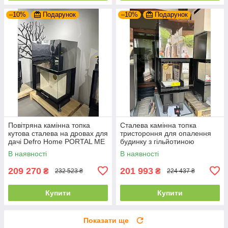
–10%
Подарунок
–10%
Подарунок
Повітряна камінна топка
Сталева камінна топка
кутова сталева на дровах для
тристороння для опалення
дачі Defro Home PORTAL ME
будинку з гільйотиною
BL/BP G (12 кВт)
DEFRO HOME INTRA XSM U
В наявності
В наявності
G (10 кВт)
209 270
201 993
₴
₴
232 523 ₴
224 437 ₴
Купити
Купити
Показати ще