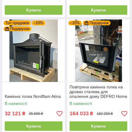
Купити
Купити
Топ продажів
–10%
–10%
Подарунок
Подарунок
Повітряна камінна топка на
дровах сталева для
Камінна топка Nordflam Atina
опалення дому DEFRO Home
PORTAL ME G з підйомними
В наявності
В наявності
дверцятами
32 121
164 033
₴
₴
35 690 ₴
182 259 ₴
Купити
Купити