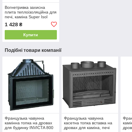
Вогнетривка захисна
плита теплоізоляційна для
печі, каміна Super Isol
1000/610/30 мм Суперізол
1 428
₴
21010028
Купити
Подібні товари компанії
Французька чавунна
Французька чавунна
Фран
камінна топка на дровах
касетна топка вставка на
камі
для будинку INVICTA 800
дровах для каміна, печі
дров