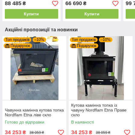
Grande Angle подвійний
INVICTA 600 Insert GV
INVI
88 485
66 690
99 
₴
₴
допал, з шибером
TURBO з шибером
Turb
Купити
Купити
Акційні пропозиції та новинки
Топ продажів
–10%
Топ продажів
–10%
Подарунок
Подарунок
Кутова камінна топка із
Чавунна камінна кутова топка
чавуну Nordflam Etna Праве
Nordflam Etna ліве скло
скло
Готово до відправки
В наявності
34 253
34 253
₴
₴
38 059 ₴
38 059 ₴