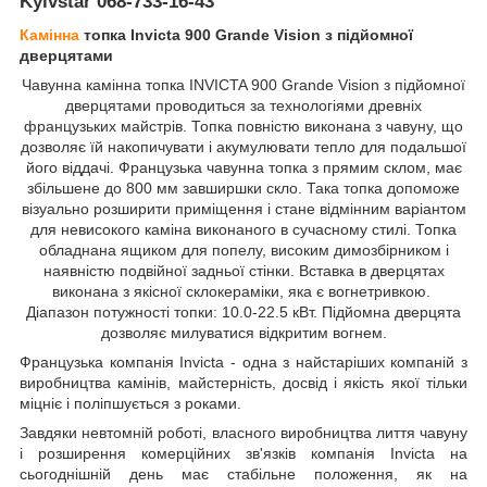
Kyivstar
068-733-16-43
Камінна
топка Invicta 900 Grande Vision з підйомної
дверцятами
Чавунна камінна топка INVICTA 900 Grande Vision з підйомної
дверцятами
проводиться за технологіями древніх
французьких
майстрів. Топка повністю виконана з чавуну, що
дозволяє їй накопичувати і акумулювати тепло для подальшої
його віддачі. Французька чавунна топка з прямим склом, має
збільшене до 800 мм завширшки скло. Така топка допоможе
візуально розширити приміщення і стане відмінним варіантом
для невисокого каміна виконаного в сучасному стилі. Топка
обладнана ящиком для попелу, високим димозбірником і
наявністю подвійної задньої стінки. Вставка в дверцятах
виконана з якісної склокераміки, яка є вогнетривкою.
Діапазон потужності топки: 10.0-22.5 кВт. Підйомна дверцята
дозволяє милуватися відкритим вогнем.
Французька компанія Invicta - одна з найстаріших компаній з
виробництва камінів, майстерність, досвід і якість якої тільки
міцніє і поліпшується з роками.
Завдяки невтомній роботі, власного виробництва лиття чавуну
і розширення комерційних зв'язків компанія Invicta на
сьогоднішній день має стабільне положення, як на