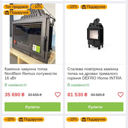
Топ продажів
–10%
–10%
Подарунок
Подарунок
Камінна чавунна топка
Сталева повітряна камінна
Nordflam Remus потужністю
топка на дровах тривалого
16 кВт
горіння DEFRO Home INTRA
SM
В наявності
В наявності
35 690
81 530
₴
₴
39 655 ₴
90 589 ₴
Купити
Купити
–10%
Подарунок
–10%
Подарунок