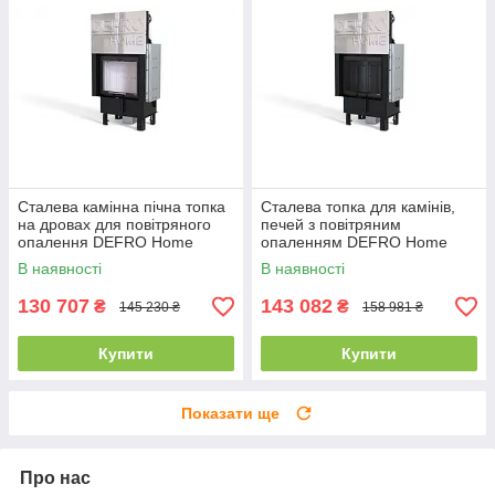
Сталева камінна пічна топка
Сталева топка для камінів,
на дровах для повітряного
печей з повітряним
опалення DEFRO Home
опаленням DEFRO Home
INTRA SM G
INTRA SM G (чорний шамот)
В наявності
В наявності
з гільйотиною
130 707
143 082
₴
₴
145 230 ₴
158 981 ₴
Купити
Купити
Показати ще
Про нас