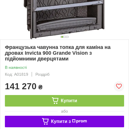
Французька чавунна топка для каміна на
дровах Invicta 900 Grande Vision з
підйомними дверцятами
В наявності
Код: А01819
Роздріб
141 270
₴
Купити
або
Купити з