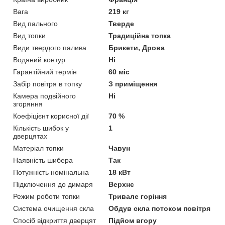
Вага
219 кг
Вид пального
Тверде
Вид топки
Традиційна топка
Види твердого палива
Брикети, Дрова
Водяний контур
Ні
Гарантійний термін
60 міс
Забір повітря в топку
З приміщення
Камера подвійного
Ні
згоряння
Коефіцієнт корисної дії
70 %
Кількість шибок у
1
дверцятах
Матеріал топки
Чавун
Наявність шибера
Так
Потужність номінальна
18 кВт
Підключення до димаря
Верхнє
Режим роботи топки
Тривале горіння
Система очищення скла
Обдув скла потоком повітря
Спосіб відкриття дверцят
Підйом вгору