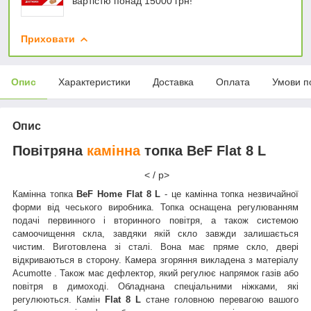
вартістю понад 15000 грн!
Приховати
Опис
Характеристики
Доставка
Оплата
Умови п
Опис
Повітряна
камінна
топка BeF Flat 8 L
< / p>
Камінна топка
BeF Home Flat 8 L
- це камінна топка незвичайної
форми
від
чеського виробника. Топка оснащена регулюванням
подачі первинного і вторинного повітря, а
також
системою
самоочищення
скла,
завдяки якій
скло
завжди
залишається
чистим.
Виготовлена зі сталі. Вона має пряме скло, двері
відкриваються в сторону. Камера згоряння викладена з матеріалу
Acumotte
. Також має дефлектор, який регулює напрямок газів або
повітря в димоході. Обладнана спеціальними ніжками, які
регулюються. Камін
Flat 8
L
стане головною перевагою вашого