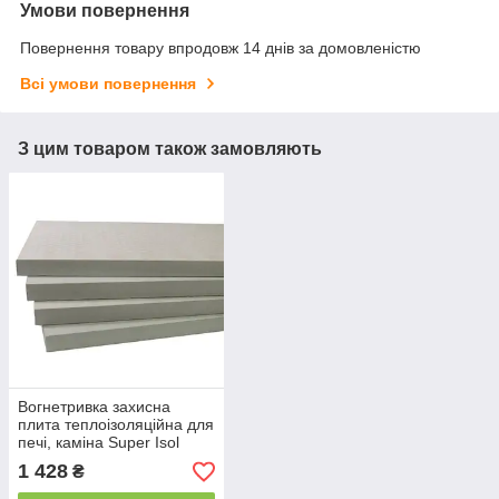
Умови повернення
Повернення товару впродовж 14 днів за домовленістю
Всі умови повернення
З цим товаром також замовляють
Вогнетривка захисна
плита теплоізоляційна для
печі, каміна Super Isol
1000/610/30 мм Суперізол
1 428
₴
21010028