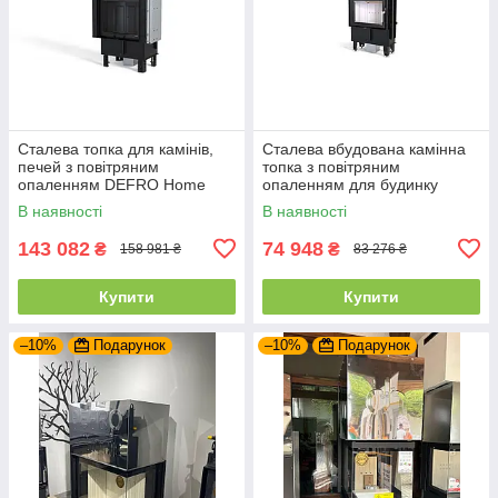
Сталева топка для камінів,
Сталева вбудована камінна
печей з повітряним
топка з повітряним
опаленням DEFRO Home
опаленням для будинку
INTRA SM G (чорний шамот)
DEFRO HOME INTRA SLIM
В наявності
В наявності
з гільйотиною
SM (6 кВт)
143 082
74 948
₴
₴
158 981 ₴
83 276 ₴
Купити
Купити
–10%
Подарунок
–10%
Подарунок