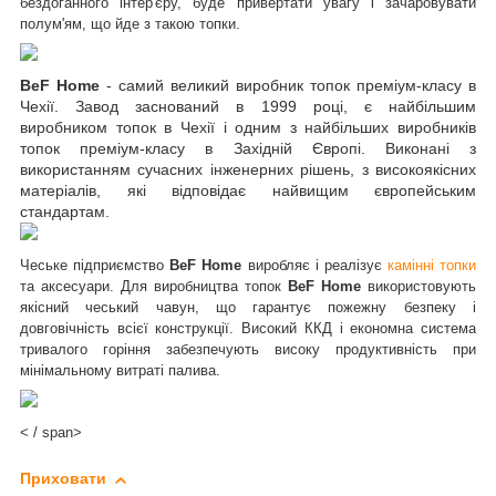
бездоганного інтер'єру, буде привертати увагу і зачаровувати
полум'ям, що йде з такою топки.
BeF Home
- самий
великий виробник топок преміум-класу в
Чехії. Завод заснований в 1999 році, є найбільшим
виробником топок в Чехії і
одним з найбільших виробників
топок преміум-класу в Західній Європі.
Виконані з
використанням сучасних інженерних рішень, з високоякісних
матеріалів, які відповідає найвищим європейським
стандартам.
Чеське підприємство
BeF Home
виробляє і реалізує
камінні топки
та аксесуари. Для виробництва топок
BeF
Home
використовують
якісний чеський чавун, що гарантує пожежну безпеку і
довговічність всієї конструкції. Високий ККД і економна система
тривалого горіння забезпечують високу продуктивність при
мінімальному витраті палива.
< / span>
Приховати