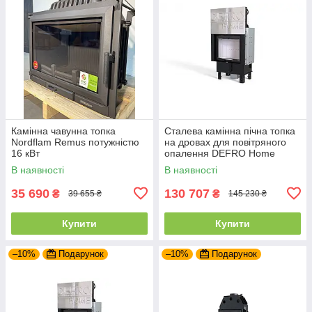
Камінна чавунна топка
Сталева камінна пічна топка
Nordflam Remus потужністю
на дровах для повітряного
16 кВт
опалення DEFRO Home
INTRA SM G
В наявності
В наявності
35 690
130 707
₴
₴
39 655 ₴
145 230 ₴
Купити
Купити
–10%
Подарунок
–10%
Подарунок