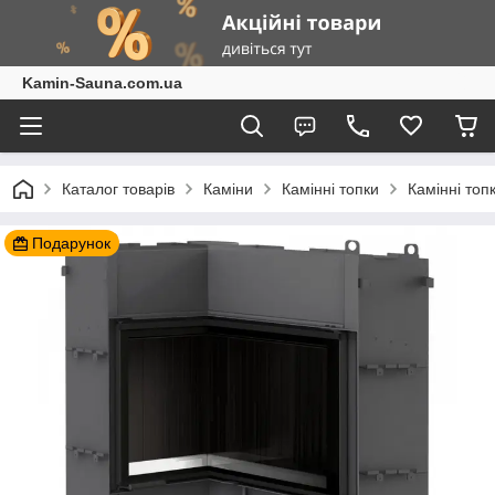
Kamin-Sauna.com.ua
Каталог товарів
Каміни
Камінні топки
Камінні топ
Подарунок