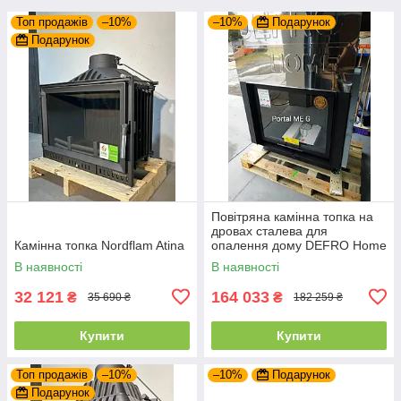
Топ продажів
–10%
–10%
Подарунок
Подарунок
Повітряна камінна топка на
дровах сталева для
Камінна топка Nordflam Atina
опалення дому DEFRO Home
PORTAL ME G з підйомними
В наявності
В наявності
дверцятами
32 121
164 033
₴
₴
35 690 ₴
182 259 ₴
Купити
Купити
Топ продажів
–10%
–10%
Подарунок
Подарунок