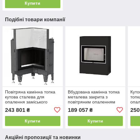
Купити
Подібні товари компанії
Повітряна камінна топка
Вбудована камінна топка
Куто
кутова сталева для
металева закрита з
топк
опалення заміського
повітряним опаленням
опал
будинку BeF Flat V 4 L з
BeF Kompakt Therm 8 (8
буди
243 801
189 057
250
₴
₴
гільйотиною (7,5 кВт)
кВт)
Ther
Купити
Купити
Акційні пропозиції та новинки