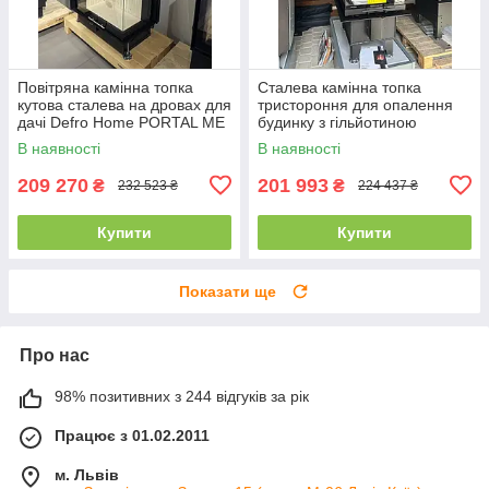
Повітряна камінна топка
Сталева камінна топка
кутова сталева на дровах для
тристороння для опалення
дачі Defro Home PORTAL ME
будинку з гільйотиною
BL/BP G (12 кВт)
DEFRO HOME INTRA XSM U
В наявності
В наявності
G (10 кВт)
209 270
201 993
₴
₴
232 523 ₴
224 437 ₴
Купити
Купити
Показати ще
Про нас
98% позитивних з 244 відгуків за рік
Працює з 01.02.2011
м. Львів