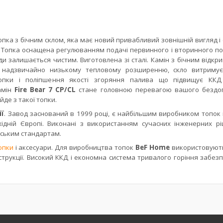
опка з бічним склом, яка має новий привабливий зовнішній вигляд і
 Топка оснащена регулюванням подачі первинного і вторинного пов
ди залишається чистим.
Виготовлена зі сталі. Камін з бічним відк
 надзвичайно низькому тепловому розширенню, скло витримує
опки і поліпшення якості згоряння палива що підвищує ККД
амін
Fire Bear 7 CP/CL
стане головною перевагою вашого бездо
йде з такої топки.
ії
. Завод заснований в 1999 році, є найбільшим виробником топок в
ідній Європі.
Виконані з використанням сучасних інженерних рі
йським стандартам.
опки
і аксесуари. Для виробництва топок
BeF Home
використовують
нструкції. Високий ККД і економна система тривалого горіння забе