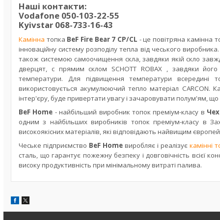
Наші контакти:
Vodafone
050-103-22-55
Kyivstar
068-733-16-43
Камінна
топка
BeF
Fire Bear 7 CP/CL
- це повітряна камінна т
інноваційну систему розподілу тепла
від
чеського виробника.
також системою самоочищення скла, завдяки якій скло завж
дверцят, c прямим склом SCHOTT ROBAX
, завдяки його
температури. Для підвищення температури всередині т
використовується акумулюючий тепло матеріал CARCON. К
інтер'єру, буде привертати увагу і зачаровувати полум'ям, що 
BeF Home
-
найбільш
ий виробник топок преміум-класу в
Чех
одним з найбільших виробників топок преміум-класу в Зах
високоякісних матеріалів, які відповідають найвищим європе
Чеське підприємство
BeF Home
виробляє і реалізує
камінні т
сталь, що гарантує пожежну безпеку і довговічність всієї ко
високу продуктивність при мінімальному витраті палива.