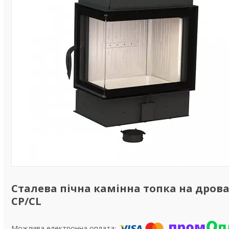
Сталева пічна камінна топка на дровах
CP/CL