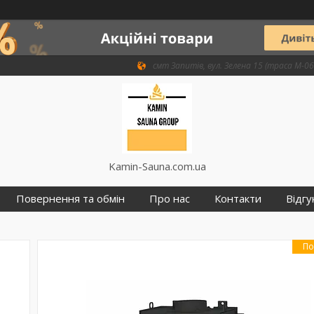
смт Запитів, вул. Зелена 15 (траса М-06 
Kamin-Sauna.com.ua
Повернення та обмін
Про нас
Контакти
Відгу
По