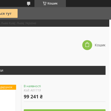
Кошик
Львів Київ), Львів, Україна
Кошик
ки
В наявності
дарунок
Код:
А01719
99 241 ₴