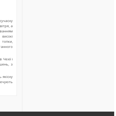
 сучасну
ітря, а
риванням
 високі
 топки,
ганного
 Чехії і
шень, з
 якісну
зпечують