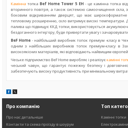
Камінна
топка
Bef Home Tower 5 EH
- це камінна топка
ві
вторинного повітря, а
також
системою самоочищення
скла,
боковим відкриванням дверцят, що має широкоформатне
тепловому розширенню, скло витримує високі температури. Д
палива що підвищує ККД топки, використовується акумулюю
бездоганного інтер'єру, буде привертати увагу і зачаровувати 
BeF Home
- найбільший
виробник топок преміум -класу в Чехі
одним з найбільших виробників топок преміум-класу в Зах
високоякісних матеріалів, які відповідають найвищим європе
Чеське підприємство BeF Home виробляє і реалізує
камінні топ
чеський чавун, що гарантує пожежну безпеку і довговічніс
забезпечують високу продуктивність при мінімальному витрат
Про компанію
Топ катего
Про нас детальніше
Камінні топки
Контакти та схема проїзду в шоурум
Електрокамін