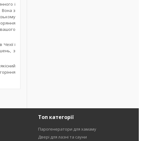
нного і
. Вона з
изькому
горяння
 вашого
 Чехії і
шень, з
якісний
горіння
Топ категорії
Парогенератори для хамаму
Двері для лазні та сауни