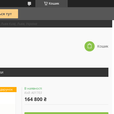
Кошик
Львів Київ), Львів, Україна
Кошик
ки
В наявності
дарунок
Код:
А01703
164 800 ₴