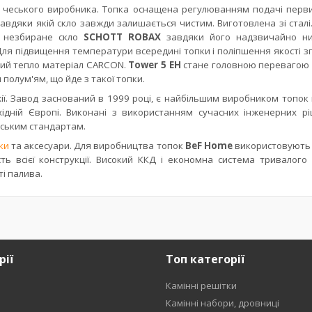
д
чеського виробника. Топка оснащена регулюванням подачі перви
завдяки якій
скло
завжди
залишається
чистим.
Виготовлена зі сталі
 незбиране скло
SCHOTT ROBAX
завдяки його надзвичайно н
ля підвищення температури всередині топки і поліпшення якості з
чий тепло матеріал CARCON.
Tower 5 EH
стане головною перевагою
полум'ям, що йде з такої топки.
ї. Завод заснований в 1999 році, є найбільшим виробником топок в
ідній Європі.
Виконані з використанням сучасних інженерних рі
йським стандартам.
ки
та аксесуари. Для виробництва топок
BeF
Home
використовують 
ть всієї конструкції. Високий ККД і економна система тривалого 
і палива.
рії
Топ категорії
Камінні решітки
и
Камінні набори, дровниці