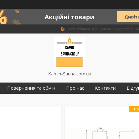
смт Запитів, вул. Зелена 15 (траса М-06 
Kamin-Sauna.com.ua
Повернення та обмін
Про нас
Контакти
Відгу
По