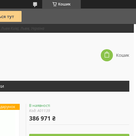
Кошик
Львів Київ), Львів, Україна
Кошик
ки
В наявності
дарунок
Код:
А01139
386 971 ₴