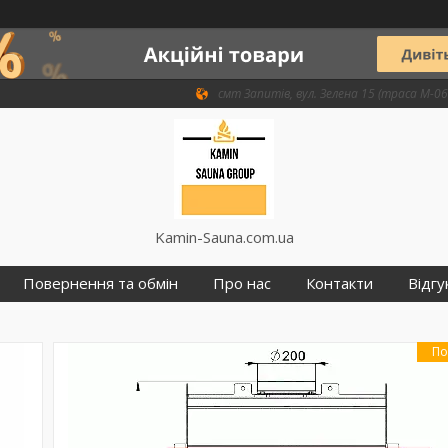
смт Запитів, вул. Зелена 15 (траса М-06 
Kamin-Sauna.com.ua
Повернення та обмін
Про нас
Контакти
Відгу
По