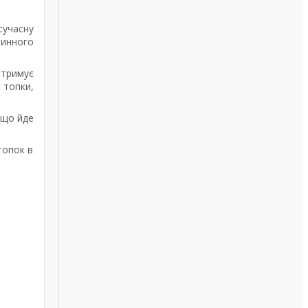
сучасну
ринного
итримує
Д
топки,
 що йде
топок в