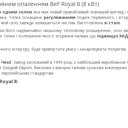
ряним опаленням BeF Royal 8 (8 кВт)
з одним склом
яка має новий привабливий зовнішній вигляд і 
ника. Топка оснащена
регулюванням
подачі первинного і вто
 якій
скло
завжди
залишається
чистим.
Виготовлена
зі сталі.
яки його надзвичайно низькому тепловому розширенню, скло в
і топки і поліпшення якості згоряння палива що
підвищує КК
ого інтер'єру, буде привертати увагу і зачаровувати полум'ям,
в
Чехії
. Завод заснований в 1999 році, є найбільшим виробником 
 Західній Європі.
Виконані з використанням сучасних інженерних
им європейським стандартам.
oyal 8: