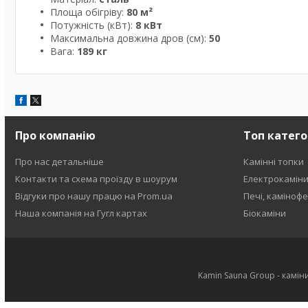
Площа обігріву:
80 м²
Потужність (кВт):
8 кВт
Максимальна довжина дров (см):
50
Вага:
189 кг
Про компанію
Топ катего
Про нас детальніше
Камінні топки
Контакти та схема проїзду в шоурум
Електрокамін
Відгуки про нашу працю на Prom.ua
Печі, каміноф
Наша компанія на Гугл картах
Біокаміни