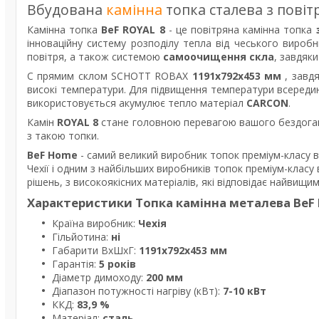
Вбудована
камінна
топка сталева з повіт
Камінна топка
BeF ROYAL 8
- це повітряна камінна топка
інноваційну систему розподілу тепла
від
чеського вироб
повітря, а
також
системою
самоочищення
скла
,
завдяки
C прямим склом SCHOTT ROBAX
1191х792x453 мм
, завд
високі температури. Для підвищення температури всередин
використовується акумулює тепло матеріал
CARCON
.
Камін
ROYAL 8
стане головною перевагою вашого бездоганн
з такою топки.
BeF Home
- самий
великий виробник топок преміум-класу 
Чехії і
одним з найбільших виробників топок преміум-класу в
рішень, з високоякісних матеріалів, які відповідає найвищ
Характеристики Топка камінна металева BeF R
Країна виробник:
Чехія
Гільйотина:
ні
Габарити ВxШxГ:
1191х792х453 мм
Гарантія:
5 років
Діаметр димоходу:
200 мм
Діапазон потужності нагріву (кВт):
7-10 кВт
ККД:
83,9 %
Матеріал:
сталь