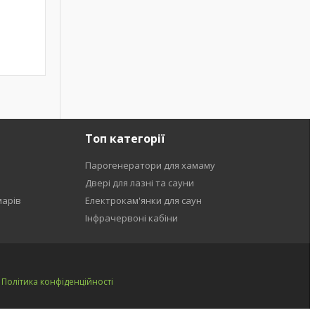
Топ категорії
Парогенератори для хамаму
Двері для лазні та сауни
марів
Електрокам'янки для саун
Інфрачервоні кабіни
|
Політика конфіденційності