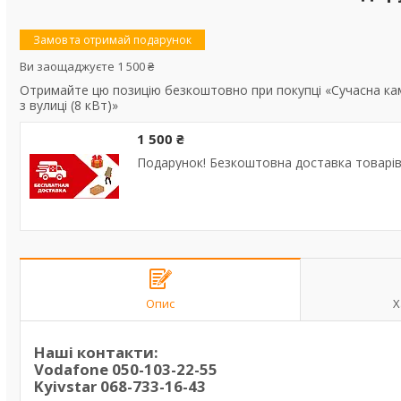
Замов та отримай подарунок
Ви заощаджуєте 1 500 ₴
Отримайте цю позицію безкоштовно при покупці «Сучасна камі
з вулиці (8 кВт)»
1 500 ₴
Подарунок! Безкоштовна доставка товарів 
Опис
Х
Наші контакти:
Vodafone
050-103-22-55
Kyivstar
068-733-16-43