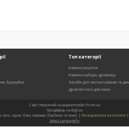
рії
Топ категорії
Камінні решітки
и
Камінні набори, дровниці
ени, буржуйки
Засоби для чистки камінів та ди
Дров'яні печі для лазні
Сайт створений на маркетплейсі
Prom.ua
Продавець на Bigl.ua
Kamin Sauna Group - каміни, печі, сауни, бані, хамами, барбекю та грилі. |
Поскаржитися на контент
Select Language
▼