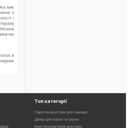
яка має
ління з
ності і
теріалу
. Можна
ревагою
топок в
енерних
Топ категорії
Парогенератори для хамаму
Двері для лазні та сауни
марів
Електрокам'янки для саун