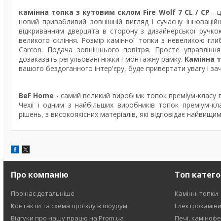
камінна топка з кутовим склом Fire Wolf 7 CL / CP
- 
новий привабливий зовнішній вигляд і сучасну інноваці
відкриванням дверцята в сторону з дизайнерської ручкою
великого скління. Розмір камінної топки з невеликою гл
Carcon. Подача зовнішнього повітря. Просте управлінн
дозаказать регульовані ніжки і монтажну рамку.
Камінна т
вашого бездоганного інтер'єру, буде привертати увагу і з
BeF Home
- самий
великий виробник топок преміум-класу в
Чехії і
одним з найбільших виробників топок преміум-кла
рішень, з високоякісних матеріалів, які відповідає найвищ
Про компанію
Топ катего
Про нас детальніше
Камінні топки
Контакти та схема проїзду в шоурум
Електрокамін
Відгуки про нашу працю на Prom.ua
Печі, каміноф