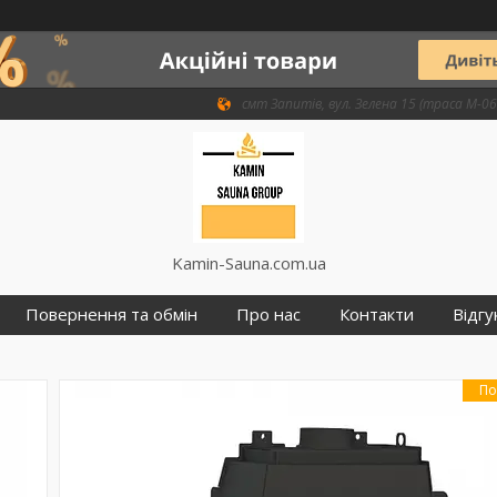
смт Запитів, вул. Зелена 15 (траса М-06 
Kamin-Sauna.com.ua
Повернення та обмін
Про нас
Контакти
Відгу
По