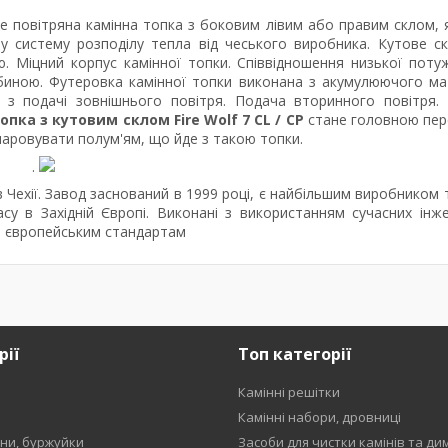
це повітряна камінна топка з боковим лівим або правим склом, 
йну систему розподілу тепла
від
чеського виробника.
Кутове ск
. Міцний корпус камінної топки. Співвідношення низької потуж
ибиною. Футеровка камінної топки виконана з акумулюючого ма
я з подачі зовнішнього повітря. Подача вторинного повітря
опка з кутовим склом Fire Wolf 7 CL / CP
стане головною пе
ачаровувати полум'ям, що йде з такою топки.
.
 Чехії. Завод заснований в 1999 році, є найбільшим виробником 
су в Західній Європі.
Виконані з використанням сучасних інж
им європейським стандартам
рії
Топ категорії
Камінні решітки
и
Камінні набори, дровниці
ени, буржуйки
Засоби для чистки камінів та ди