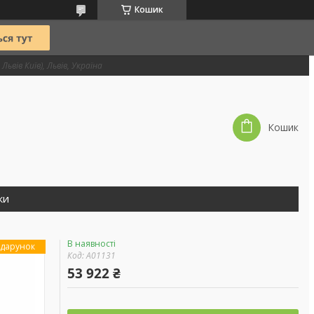
Кошик
Львів Київ), Львів, Україна
Кошик
ки
В наявності
дарунок
Код:
А01131
53 922 ₴