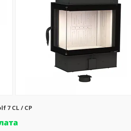
f 7 CL / CP