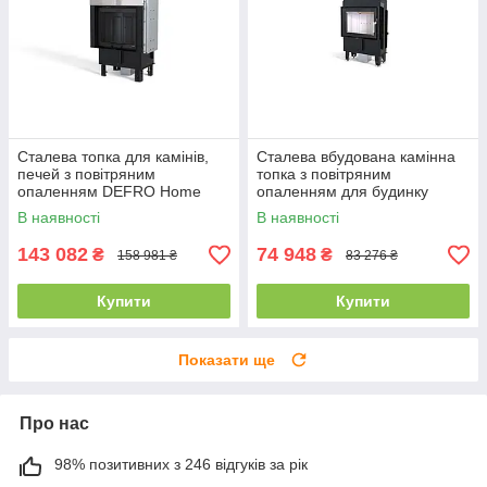
Сталева топка для камінів,
Сталева вбудована камінна
печей з повітряним
топка з повітряним
опаленням DEFRO Home
опаленням для будинку
INTRA SM G (чорний шамот)
DEFRO HOME INTRA SLIM
В наявності
В наявності
з гільйотиною
SM (6 кВт)
143 082
74 948
₴
₴
158 981 ₴
83 276 ₴
Купити
Купити
Показати ще
Про нас
98% позитивних з 246 відгуків за рік