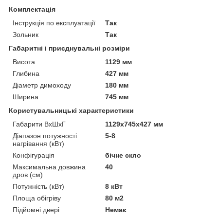
Комплектація
Інструкція по експлуатації
Так
Зольник
Так
Габаритні і приєднувальні розміри
Висота
1129 мм
Глибина
427 мм
Діаметр димоходу
180 мм
Ширина
745 мм
Користувальницькі характеристики
Габарити ВхШхГ
1129х745х427 мм
Діапазон потужності
5-8
нагрівання (кВт)
Конфігурація
бічне скло
Максимальна довжина
40
дров (см)
Потужність (кВт)
8 кВт
Площа обігріву
80 м2
Підйомні двері
Немає