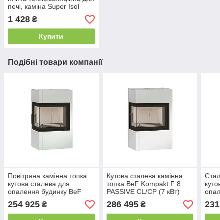
печі, каміна Super Isol
1000/610/30 мм Суперізол
1 428
₴
21010028
Купити
Подібні товари компанії
Повітряна камінна топка
Кутова сталева камінна
Стал
кутова сталева для
топка BeF Kompakt F 8
куто
опалення будинку BeF
PASSIVE CL/CP (7 кВт)
опал
Kompakt F 7 PASSIVE
буди
254 925
286 495
231
₴
₴
CL/CP (7 кВт)
Ther