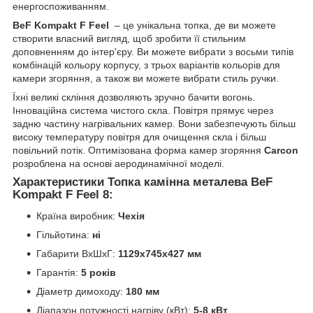
енергоспоживанням.
BeF Kompakt
F Feel
– це унікальна топка, де ви можете
створити власний вигляд, щоб зробити її стильним
доповненням до інтер'єру. Ви можете вибрати з восьми типів
комбінацій кольору корпусу, з трьох варіантів кольорів для
камери згоряння, а також ви можете вибрати стиль ручки.
Їхні великі скління дозволяють зручно бачити вогонь.
Інноваційна система чистого скла. Повітря прямує через
задню частину нагрівальних камер. Вони забезпечують більш
високу температуру повітря для очищення скла і більш
повільний потік. Оптимізована форма камер згоряння
Carcon
розроблена на основі аеродинамічної моделі.
Характеристики Топка камінна металева BeF
Kompakt F Feel 8:
Країна виробник:
Чехія
Гільйотина:
ні
Габарити ВxШxГ:
1129х745х427 мм
Гарантія:
5 років
Діаметр димоходу:
180 мм
Діапазон потужності нагріву (кВт):
5-8 кВт