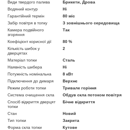
Види твердого палива
Брикети, Дрова
Водяний контур
Ні
Гарантійний термін
80 міс
Забір повітря в топку
З зовнішнього середовища
Камера подвійного
Так
згоряння
Коефіцієнт корисної дії
80 %
Кількість шибок у
2
дверцятах
Матеріал топки
Сталь
Наявність шибера
Ні
Потужність номінальна
8 кВт
Підключення до димаря
Верхнє
Режим роботи топки
Тривале горіння
Система очищення скла
Обдув скла потоком повітря
Спосіб відкриття дверцят
Бічне відкриття
топки
Стан
Новий
Тип топки
Закрита
Форма скла топки
Кутове