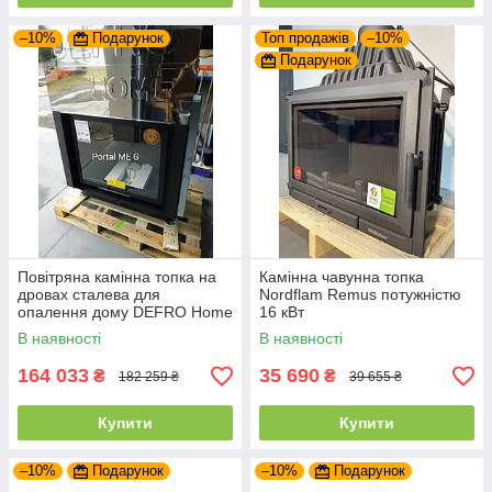
–10%
Подарунок
Топ продажів
–10%
Подарунок
Повітряна камінна топка на
Камінна чавунна топка
дровах сталева для
Nordflam Remus потужністю
опалення дому DEFRO Home
16 кВт
PORTAL ME G з підйомними
В наявності
В наявності
дверцятами
164 033
35 690
₴
₴
182 259 ₴
39 655 ₴
Купити
Купити
–10%
Подарунок
–10%
Подарунок