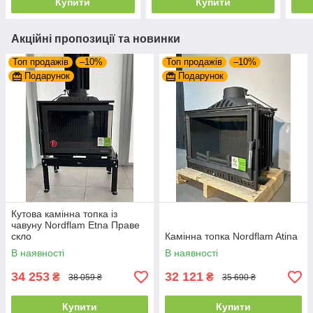
Купити
Купити
Акційні пропозиції та новинки
Топ продажів
–10%
Топ продажів
–10%
Подарунок
Подарунок
Кутова камінна топка із
чавуну Nordflam Etna Праве
скло
Камінна топка Nordflam Atina
В наявності
В наявності
34 253
32 121
₴
₴
38 059 ₴
35 690 ₴
Купити
Купити