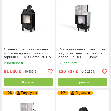
Сталева повітряна камінна
Сталева камінна пічна топка
топка на дровах тривалого
на дровах для повітряного
горіння DEFRO Home INTRA
опалення DEFRO Home
SM
INTRA SM G
В наявності
В наявності
81 530
130 707
₴
₴
90 589 ₴
145 230 ₴
Купити
Купити
–10%
Подарунок
–10%
Подарунок