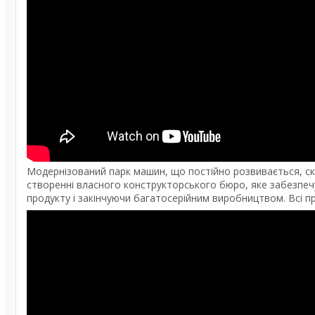
Модернізований парк машин, що постійно розвивається, ск
створенні власного конструкторського бюро, яке забезпеч
продукту і закінчуючи багатосерійним виробництвом. Всі пр