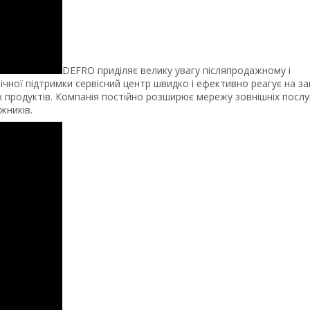
DEFRO приділяє велику увагу післяпродажному і
ічної підтримки сервісний центр швидко і ефективно реагує на з
продуктів. Компанія постійно розширює мережу зовнішніх послу
жників.