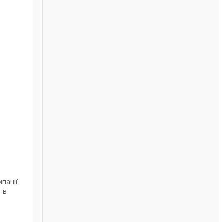
панії
 в