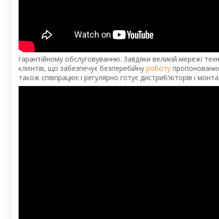
гарантійному обслуговуванню. Завдяки великій мережі техн
клієнтів, що забезпечує безперебійну
роботу
пропонованих 
також співпрацює і регулярно готує дистриб'юторів і монта