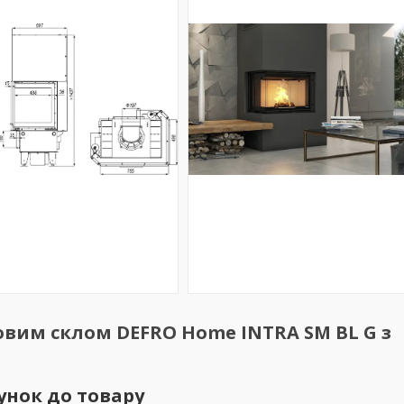
овим склом DEFRO Home INTRA SM BL G з
унок до товару