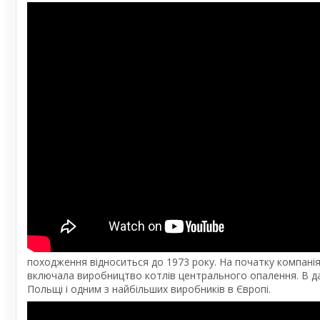
походження відноситься до 1973 року. На початку компані
включала виробництво котлів центрального опалення. В да
Польщі і одним з найбільших виробників в Європі.