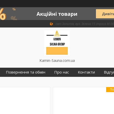
смт Запитів, вул. Зелена 15 (траса М-06 
Kamin-Sauna.com.ua
Повернення та обмін
Про нас
Контакти
Відгу
По