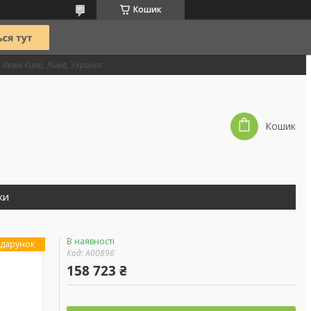
Кошик
Львів Київ), Львів, Україна
Кошик
ки
В наявності
дарунок
Код:
А00896
158 723 ₴