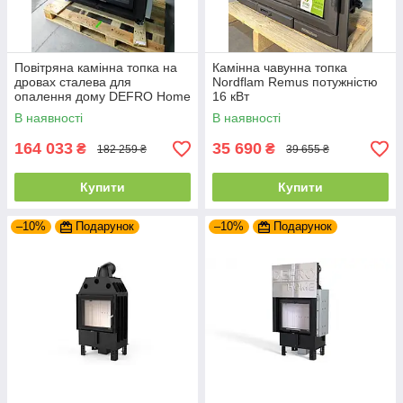
Повітряна камінна топка на
Камінна чавунна топка
дровах сталева для
Nordflam Remus потужністю
опалення дому DEFRO Home
16 кВт
PORTAL ME G з підйомними
В наявності
В наявності
дверцятами
164 033
35 690
₴
₴
182 259 ₴
39 655 ₴
Купити
Купити
–10%
Подарунок
–10%
Подарунок