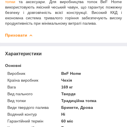
топки
та аксесуари. Для виробництва топок BeF Home
використовують якісний чеський чавун, що гарантує пожежну
безпеку і довговічність всієї конструкції. Високий ККД і
економна система тривалого горіння забезпечують високу
продуктивність при мінімальному витраті палива.
Приховати
Характеристики
Основні
Виробник
BeF Home
Країна виробник
Чехія
Вага
169 кг
Вид пального
Тверде
Вид топки
Традиційна топка
Види твердого палива
Брикети, Дрова
Водяний контур
Ні
Гарантійний термін
60 міс