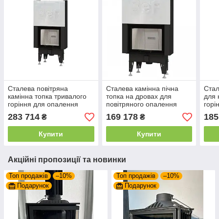
Сталева повітряна
Сталева камінна пічна
Стал
камінна топка тривалого
топка на дровах для
для 
горіння для опалення
повітряного опалення
горі
будинку Bef Therm V 6
будинку Bef Therm V 7 з
опал
283 714
169 178
185
₴
₴
PASSIVE з гільйотиною
гільйотиною
PAS
Купити
Купити
Акційні пропозиції та новинки
Топ продажів
–10%
Топ продажів
–10%
Подарунок
Подарунок