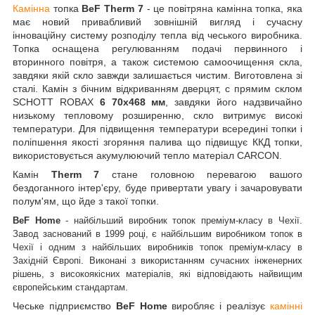
Камінна
топка
BeF Therm 7
- це повітряна камінна топка, яка
має новий привабливий зовнішній вигляд і сучасну
інноваційну систему розподілу тепла
від
чеського виробника.
Топка оснащена регулюванням подачі первинного і
вторинного повітря, а
також
системою самоочищення
скла,
завдяки якій
скло
завжди
залишається
чистим.
Виготовлена зі
сталі. Камін з бічним відкриванням дверцят, c прямим склом
SCHOTT ROBAX
6
70х468 мм
, завдяки його надзвичайно
низькому тепловому розширенню, скло витримує високі
температури. Для підвищення температури всередині топки і
поліпшення якості згоряння палива що підвищує ККД топки,
використовується акумулюючий тепло матеріал CARCON.
Камін
Therm 7
стане головною перевагою вашого
бездоганного інтер'єру, буде привертати увагу і зачаровувати
полум'ям, що йде з такої топки.
BeF Home
-
найбільш
ий виробник топок преміум-класу в Чехії.
Завод заснований в 1999 році, є найбільшим виробником топок в
Чехії і
одним з найбільших виробників топок преміум-класу в
Західній Європі.
Виконані з використанням сучасних інженерних
рішень, з високоякісних матеріалів, які відповідають найвищим
європейським стандартам.
Чеське підприємство
BeF Home
виробляє і реалізує
камінні