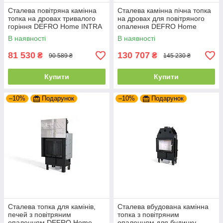
Сталева повітряна камінна
Сталева камінна пічна топка
топка на дровах тривалого
на дровах для повітряного
горіння DEFRO Home INTRA
опалення DEFRO Home
SM
INTRA SM G
В наявності
В наявності
81 530
130 707
₴
₴
90 589 ₴
145 230 ₴
Купити
Купити
–10%
Подарунок
–10%
Подарунок
Сталева топка для камінів,
Сталева вбудована камінна
печей з повітряним
топка з повітряним
опаленням DEFRO Home
опаленням для будинку