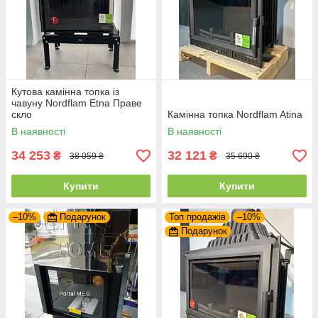
Кутова камінна топка із
чавуну Nordflam Etna Праве
скло
Камінна топка Nordflam Atina
В наявності
В наявності
34 253
32 121
₴
₴
38 059 ₴
35 690 ₴
Купити
Купити
–10%
Подарунок
Топ продажів
–10%
Подарунок