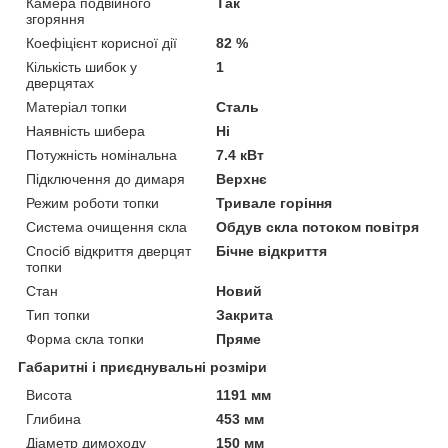
Камера подвійного
Так
згоряння
Коефіцієнт корисної дії
82 %
Кількість шибок у
1
дверцятах
Матеріал топки
Сталь
Наявність шибера
Ні
Потужність номінальна
7.4 кВт
Підключення до димаря
Верхнє
Режим роботи топки
Тривале горіння
Система очищення скла
Обдув скла потоком повітря
Спосіб відкриття дверцят
Бічне відкриття
топки
Стан
Новий
Тип топки
Закрита
Форма скла топки
Пряме
Габаритні і приєднувальні розміри
Висота
1191 мм
Глибина
453 мм
Діаметр димоходу
150 мм