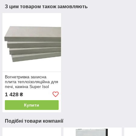
З цим товаром також замовляють
Вогнетривка захисна
плита теплоізоляційна для
печі, каміна Super Isol
1000/610/30 мм Суперізол
1 428
₴
21010028
Купити
Подібні товари компанії