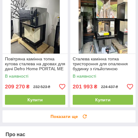
Повітряна камінна топка
Сталева камінна топка
кутова сталева на дровах для
тристороння для опалення
дачі Defro Home PORTAL ME
будинку з гільйотиною
BL/BP G (12 кВт)
DEFRO HOME INTRA XSM U
В наявності
В наявності
G (10 кВт)
209 270
201 993
₴
₴
232 523 ₴
224 437 ₴
Купити
Купити
Показати ще
Про нас