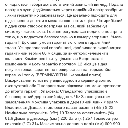
очищаються і зберігають естетичний зовнішній вигляд. Подача
повітря з вулиці здійснюється через подвійний повітрозабірник
, який герметично закривається. Це ідеально підходить для
підключення до хати з механічною вентиляцією. Чотирибічний
піддув скла створює повітряна завіса, який забезпечує
систему чистого скла. Горіння регулюється подачею повітря в
топку, що подається безпосередньо в камеру згоряння. Умови
гарантії: Докладні умови гарантії включені в гарантійний
талон. Усі пропоновані вироби нові, фабричного виробництва.
гарантійний термін 60 місяців, за винятком: -елементів
зольника -Каміни решітки -ущільнювач Вищевказані
компоненти мають гарантію протягом 12 місяців з дня
покупки топки. Гарантія не поширюється на: термостійкі
кераміку і топку (ВЕРМИКУЛІТНА і керамічні плити).
Використання топки не у відповідності з керівництвом по
експлуатації або її неправильне підключення може призвести
до втрати гарантії. Упаковка: Стандартної упаковкою є
безповоротний дерев'яний піддон < / li> За спеціальним
замовленням можлива упаковка в дерев'яний ящик < span>
Властивості Діапазон теплового навантаження (кВт ) 9-23
Номінальна потужність (кВт) 19 Теплова ефективність (%)
81,6 Діаметр димоходу (мм ) 220 Вага (кг) 257 Температура
вихлопів (° C) 314 Максимальна довжина полін (мм) 600-900