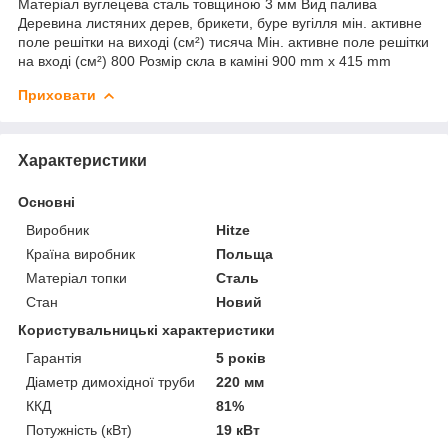
Матеріал вуглецева сталь товщиною 3 мм Вид палива
Деревина листяних дерев, брикети, буре вугілля мін. активне
поле решітки на виході (см²) тисяча Мін. активне поле решітки
на вході (см²) 800 Розмір скла в каміні 900 mm x 415 mm
Приховати
Характеристики
Основні
Виробник
Hitze
Країна виробник
Польща
Матеріал топки
Сталь
Стан
Новий
Користувальницькі характеристики
Гарантія
5 років
Діаметр димохідної труби
220 мм
ККД
81%
Потужність (кВт)
19 кВт