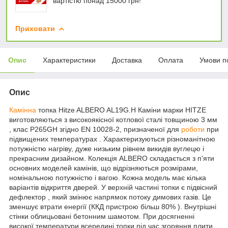
вартістю понад 15000 грн!
Приховати
Опис
Характеристики
Доставка
Оплата
Умови п
Опис
Камінна
топка Hitze ALBERO AL19G.H Каміни марки HITZE
виготовляються з високоякісної котлової сталі товщиною 3 мм
, клас P265GH згідно EN 10028-2, призначеної для
роботи
при
підвищених температурах . Характеризуються різноманітною
потужністю нагріву, дуже низьким рівнем викидів вуглецю і
прекрасним дизайном. Колекція ALBERO складається з п'яти
основних моделей камінів, що відрізняються розмірами,
номінальною потужністю і вагою. Кожна модель має кілька
варіантів відкриття дверей. У верхній частині топки є підвісний
дефлектор , який змінює напрямок потоку димових газів. Це
зменшує втрати енергії (ККД пристрою більш 80% ). Внутрішні
стінки облицьовані бетонним шамотом. При досягненні
високої температури всередині топки під час згоряння плити