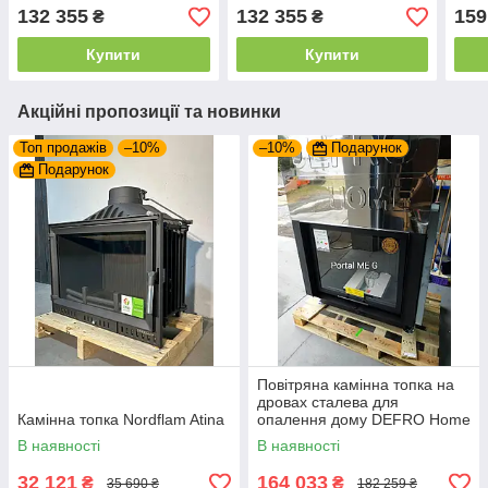
132 355
132 355
159
₴
₴
Купити
Купити
Акційні пропозиції та новинки
Топ продажів
–10%
–10%
Подарунок
Подарунок
Повітряна камінна топка на
дровах сталева для
Камінна топка Nordflam Atina
опалення дому DEFRO Home
PORTAL ME G з підйомними
В наявності
В наявності
дверцятами
32 121
164 033
₴
₴
35 690 ₴
182 259 ₴