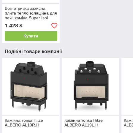
Вогнетривка захисна
плита теплоізоляційна для
печі, каміна Super Isol
1000/610/30 мм Суперізол
1 428
₴
21010028
Купити
Подібні товари компанії
Камінна топка Hitze
Камінна топка Hitze
Камі
ALBERO AL19R.H
ALBERO AL19L.H
ALB