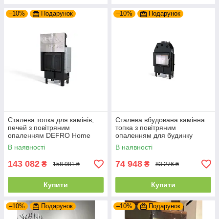
–10%
Подарунок
–10%
Подарунок
Сталева топка для камінів,
Сталева вбудована камінна
печей з повітряним
топка з повітряним
опаленням DEFRO Home
опаленням для будинку
INTRA SM G (чорний шамот)
DEFRO HOME INTRA SLIM
В наявності
В наявності
з гільйотиною
SM (6 кВт)
143 082
74 948
₴
₴
158 981 ₴
83 276 ₴
Купити
Купити
–10%
Подарунок
–10%
Подарунок