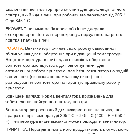
Екологічний вентилятор призначений для циркуляції теплого
повітря, який йде з печі, при робочих температурах від 205 °
С до 345 ° С.
EKOWENT не вимагає батарею або інше джерело
електроенергії. Вентилятор покращує циркуляцію нагрітого
повітря і палива в печі.
РОБОТА
: Вентилятор починає свою роботу самостійно і
збільшує швидкість обертання при підвищенні температури.
Якщо температура в печі падає швидкість обертання
вентилятора зменшується, до повної зупинки. Для
оптимальної роботи пристрою, помістіть вентилятор на задній
частині печі (як показано на малюнку вище). Інші
розташування вентилятора не гарантує правильну роботу
пристрою.
Зовнішній вигляд: Форма вентилятора призначена для
забезпечення найкращого потоку повітря.
Вентилятор розрахований для використання на печах, що
працюють при температурі 205 ° C ~ 345
° С
(400 ° F ~ 650 °
F). Температура вище вказаної може пошкодити вентилятор.
ПРИМІТКА: Перегрів знизить його продуктивність і, отже, може