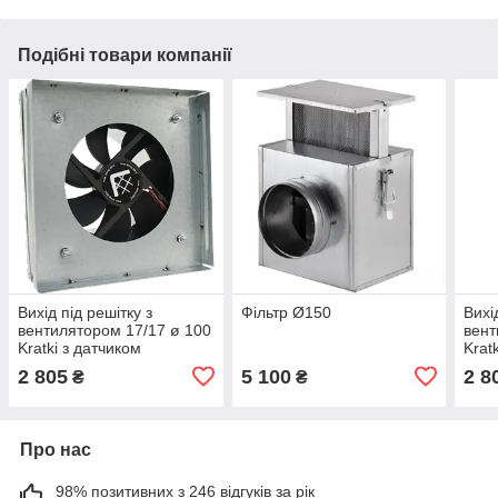
Подібні товари компанії
Вихід під решітку з
Фільтр Ø150
Вихі
вентилятором 17/17 ø 100
вент
Kratki з датчиком
Krat
2 805
5 100
2 8
₴
₴
Про нас
98% позитивних з 246 відгуків за рік