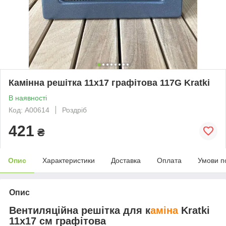
Камінна решітка 11x17 графітова 117G Kratki
В наявності
Код: А00614
Роздріб
421
₴
Опис
Характеристики
Доставка
Оплата
Умови п
Опис
Вентиляційна решітка для к
аміна
Kratki
11х17 см графітова