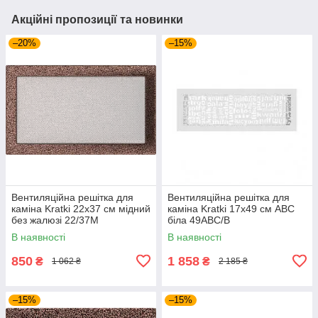
Акційні пропозиції та новинки
–20%
–15%
Вентиляційна решітка для
Вентиляційна решітка для
каміна Kratki 22x37 см мідний
каміна Kratki 17х49 см АВС
без жалюзі 22/37M
біла 49ABC/B
В наявності
В наявності
850
1 858
₴
₴
1 062 ₴
2 185 ₴
–15%
–15%