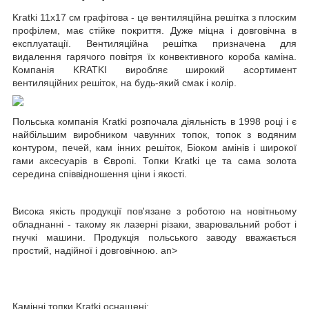
Kratki 11х17 см графітова - це вентиляційна решітка з плоским
профілем, має стійке покриття. Дуже міцна і довговічна в
експлуатації.
Вентиляційна решітка призначена для
видалення гарячого повітря їх конвективного короба каміна.
Компанія KRATKI виробляє широкий асортимент
вентиляційних решіток, на будь-який смак і колір.
Польська компанія
Kratki
розпочала діяльність в 1998 році і
є
найбільшим виробником чавунних топок, топок з водяним
контуром, печей, кам
інних
решіток, Біоком
амінів і широкої
гами аксесуарів в Європі. Топки Kratki це та сама золота
середина співвідношення ціни і якості.
Висока якість продукції пов'язане з роботою на новітньому
обладнанні - такому як лазерні різаки, зварювальний робот і
гнучкі машини.
Продукція польського заводу вважається
простий, надійної і довговічною. an>
Камінні топки Kratki оснащені: