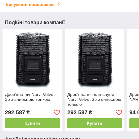
Всі умови повернення
Подібні товари компанії
Дров’яна піч Narvi Velvet
Дров'яна піч для сауни
Дров
35 з виносною топкою
Narvi Velvet 35 з виносною
NARV
топкою
292 587
292 587
94 
₴
₴
Купити
Купити