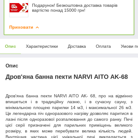
Подарунок! Безкоштовна доставка товарів
вартістю понад 15000 грн!
Приховати
Опис
Характеристики
Доставка
Оплата
Умови п
Опис
Дров'яна банна пекти NARVI AITO AK-68
Дров'яна банна пекти NARVI AITO AK- 68,
про
на відмінно
впишеться і в традиційну лазню, і в сучасну сауну, з
мінімальною площею парилки
14
м3, і максимальної 26 м3.
Це легендарна піч одноразового нагріву дозволяє паритися в
лазні після одноразової розпалювання до самого ранку. Печі
цієї серії призначені для парильних приміщень великого
розміру, в яких може перебувати велика кількість людей.
Внутрішня частина цієї унікальної печі викладається з