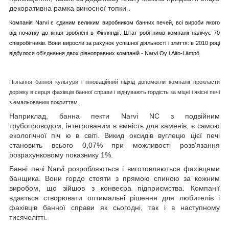
декоративна рамка виносної топки
.
Компанія
Narvi
є єдиним великим виробником банних печей, всі вироби якого
від початку до кінця зроблені в Фінляндії. Штат робітників компанії налічує 70
співробітників.
Вони виросли за рахунок успішної діяльності і злиття: в 2010 році
відбулося об'єднання двох рівноправних компаній - Narvi Oy і Aito-Lämpö.
Пізнання банної культури і інноваційний підхід допомогли компанії прокласти
доріжку в серця фахівців банної справи і відчувають гордість за міцні і якісні печі
з емальованим покриттям.
Наприклад, банна пекти Narvi NС з подвійним
трубопроводом, інтегрованим в ємність для каменів, є самою
екологічної піч ю в світі. Викид оксидів вуглецю цієї печі
становить всього 0,07% при можливості розв'язання
розрахунковому показнику 1%.
Банні печі Narvi розробляються і виготовляються фахівцями
банщика. Вони гордо стояти з прямою спиною за кожним
виробом, що зійшов з конвеєра підприємства. Компанії
вдається створювати оптимальні рішення для любителів і
фахівців банної справи як сьогодні, так і в наступному
тисячолітті.