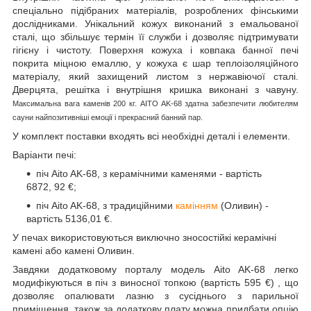
спеціально підібраних матеріалів, розроблених фінськими
дослідниками. Унікальний кожух виконаний з емальованої
сталі, що збільшує термін її служби і дозволяє підтримувати
гігієну і чистоту. Поверхня кожуха і ковпака банної печі
покрита міцною емаллю, у кожуха є шар теплоізоляційного
матеріалу, який захищений листом з нержавіючої сталі.
Дверцята, решітка і внутрішня кришка виконані з чавуну.
Максимальна вага каменів 200 кг. AITO AK-68 здатна забезпечити любителям
сауни найпозитивніші емоції і прекрасний банний пар.
У комплект поставки входять всі необхідні деталі і елементи.
Варіанти печі:
піч Aito AK-68, з керамічними каменями - вартість
6872, 92
€;
піч Aito AK-68, з традиційними
камінням
(Оливин) -
вартість 5136,01
€.
У печах використовуються виключно зносостійкі керамічні
камені або камені Оливин.
Завдяки додатковому порталу модель Aito AK-68 легко
модифікуються в піч з виносної топкою (вартість 595
€)
, що
дозволяє опалювати лазню з сусіднього з парильної
приміщення, також за додаткову плату можна придбати опцію