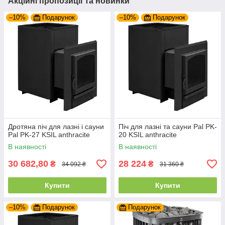
Акційні пропозиції та новинки
–10%
Подарунок
–10%
Подарунок
Дротяна піч для лазні і сауни
Піч для лазні та сауни Pal PK-
Pal PK-27 KSIL anthracite
20 KSIL anthracite
В наявності
В наявності
30 682,80
28 224
₴
₴
34 092 ₴
31 360 ₴
Купити
Купити
–10%
Подарунок
Подарунок