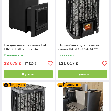
Піч для лазні та сауни Pal
Піч кам'янка для лазні та
PК-37 KSIL anthracite
сауни KASTOR SAGA 22
В наявності
В наявності
33 678
121 017
₴
₴
37 420 ₴
Купити
Купити
Подарунок
Подарунок