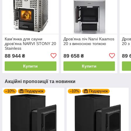
Кам'янка для сауни
Дров’яна піч Narvi Kaamos
Дров
дров'яна NARVI STONY 20
20 з виносною топкою
20 з
Stainless
88 944
89 658
89 
₴
₴
Купити
Купити
Акційні пропозиції та новинки
–10%
Подарунок
–10%
Подарунок