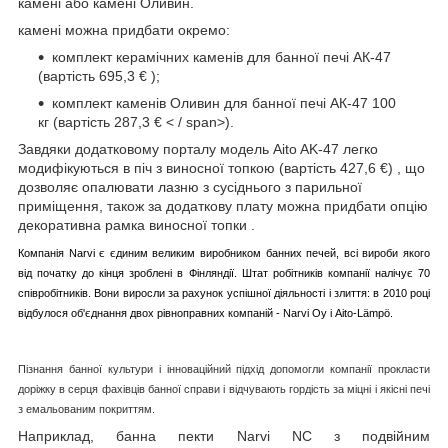
камені або камені Оливин.
камені можна придбати окремо:
комплект керамічних каменів для банної печі АК-47
(вартість 695,3
€
);
комплект каменів Оливин для банної печі АК-47 100
кг (вартість 287,3
€ < / span>).
Завдяки додатковому порталу модель Aito AK-47 легко
модифікуються в піч з виносної топкою (вартість
427,6
€)
, що
дозволяє опалювати лазню з сусіднього з парильної
приміщення, також за додаткову плату можна придбати опцію
декоративна рамка виносної топки
.
Компанія
Narvi
є єдиним великим виробником банних печей, всі вироби якого
від початку до кінця зроблені в Фінляндії. Штат робітників компанії налічує 70
співробітників.
Вони виросли за рахунок успішної діяльності і злиття: в 2010 році
відбулося об'єднання двох рівноправних компаній - Narvi Oy і Aito-Lämpö.
Пізнання банної культури і інноваційний підхід допомогли компанії прокласти
доріжку в серця фахівців банної справи і відчувають гордість за міцні і якісні печі
з емальованим покриттям.
Наприклад, банна пекти Narvi NС з подвійним