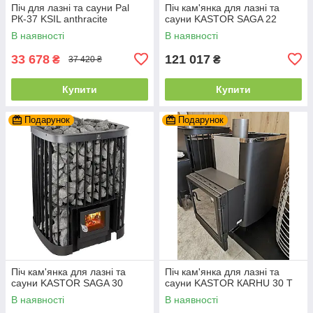
Піч для лазні та сауни Pal
Піч кам'янка для лазні та
PК-37 KSIL anthracite
сауни KASTOR SAGA 22
В наявності
В наявності
33 678
121 017
₴
₴
37 420 ₴
Купити
Купити
Подарунок
Подарунок
Піч кам'янка для лазні та
Піч кам'янка для лазні та
сауни KASTOR SAGA 30
сауни KASTOR КARHU 30 T
В наявності
В наявності