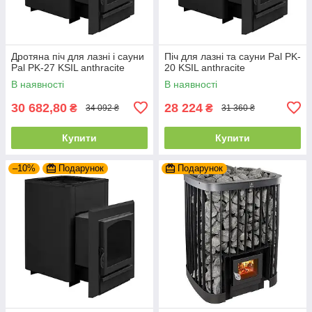
Дротяна піч для лазні і сауни
Піч для лазні та сауни Pal PK-
Pal PK-27 KSIL anthracite
20 KSIL anthracite
В наявності
В наявності
30 682,80
28 224
₴
₴
34 092 ₴
31 360 ₴
Купити
Купити
–10%
Подарунок
Подарунок