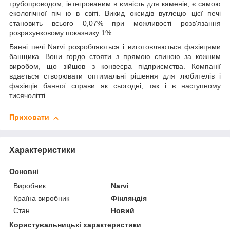
трубопроводом, інтегрованим в ємність для каменів, є самою
екологічної піч ю в світі. Викид оксидів вуглецю цієї печі
становить всього 0,07% при можливості розв'язання
розрахунковому показнику 1%.
Банні печі Narvi розробляються і виготовляються фахівцями
банщика. Вони гордо стояти з прямою спиною за кожним
виробом, що зійшов з конвеєра підприємства. Компанії
вдається створювати оптимальні рішення для любителів і
фахівців банної справи як сьогодні, так і в наступному
тисячолітті.
Приховати
Характеристики
Основні
Виробник
Narvi
Країна виробник
Фінляндія
Стан
Новий
Користувальницькі характеристики