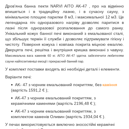
Дров'яна банна пекти NARVI AITO AK-47
,
про
на відмінно
впишеться і в традиційну лазню, і в сучасну сауну, з
мінімальною площею парилки
8
м3, і максимальної 12 м3. Це
легендарна піч одноразового нагріву дозволяє паритися в
лазні після одноразової розпалювання до самого ранку.
Унікальний кожух банної печі виконаний з емальованої сталі,
що збільшує термін її служби і дозволяє підтримувати гігієну і
чистоту. Поверхня кожуха і ковпака покрита міцною емаллю.
Дверцята печі, решітка і внутрішня кришка виконані з чавуну.
Максимальна вага каменів 60 кг. AITO AK-47 здатна забезпечити любителям
сауни найпозитивніші емоції і прекрасний банний пар.
У комплект поставки входять всі необхідні деталі і елементи.
Варіанти печі:
AK- 47 з чорним емальований покриттям, без
каміння
(вартість 1591,2
€
);
AK-47 з чорним емальований покриттям, з
керамічними каменями (вартість 2196,48
€
);
AK-47 з чорним емальований покриттям, з
комплектом каменів Оливин (вартість 1934,04
€
).
У печах використовуються виключно зносостійкі керамічні