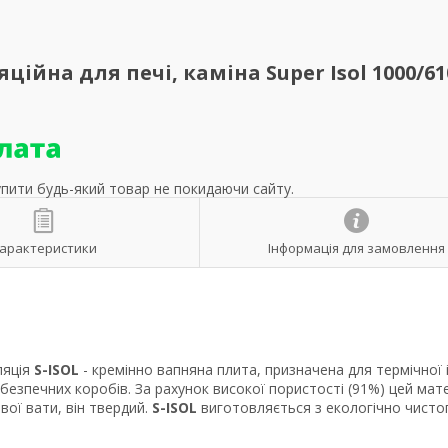
ійна для печі, каміна Super Isol 1000/61
упити будь-який товар не покидаючи сайту.
арактеристики
Інформація для замовлення
ляція
S-ISOL
- кремінно вапняна плита, призначена для термічної і
езпечних коробів. За рахунок високої пористості (91%) цей мат
вої вати, він твердий.
S-ISOL
виготовляється з екологічно чисто