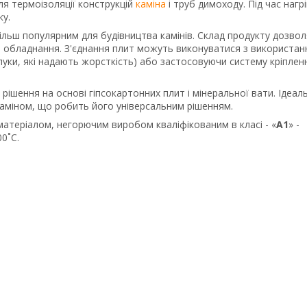
я термоізоляції конструкцій
каміна
і труб димоходу. Під час нагр
ку.
 більш популярним для будівництва камінів. Склад продукту дозвол
 обладнання. З'єднання плит можуть виконуватися з використа
олуки, які надають жорсткість) або застосовуючи систему кріплен
рішення на основі гіпсокартонних плит і мінеральної вати. Ідеал
а каміном, що робить його універсальним рішенням.
матеріалом, негорючим виробом кваліфікованим в класі - «
А1
» -
0˚С.