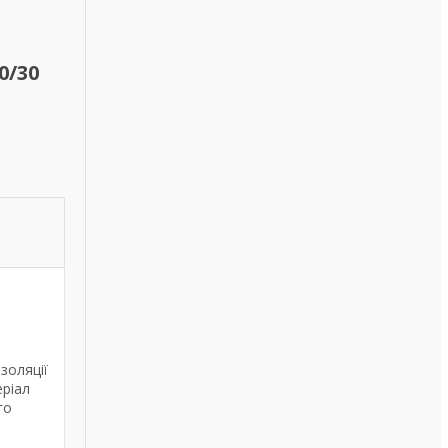
0/30
золяції
еріал
го