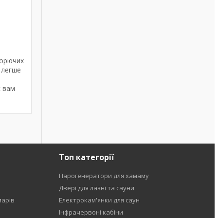
горючих
 легше
 вам
Топ категорії
Парогенератори для хамаму
Двері для лазні та сауни
марів
Електрокам'янки для саун
Інфрачервоні кабіни