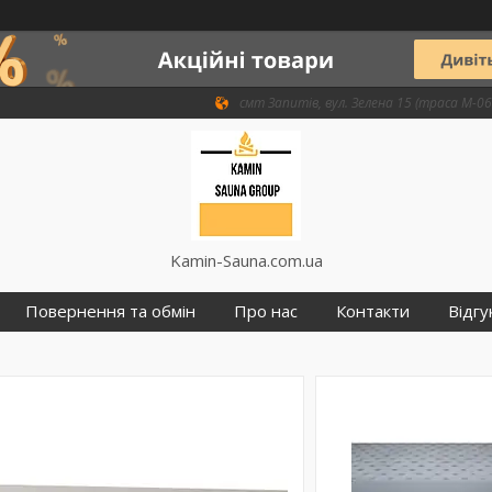
смт Запитів, вул. Зелена 15 (траса М-06 
Kamin-Sauna.com.ua
Повернення та обмін
Про нас
Контакти
Відгу