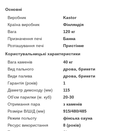
Основні
Виробник
Kastor
Країна виробник
Фінляндія
Вага
120 кг
Призначення печі
Банна
Розташування печі
Пристінне
Користувальницькі характеристики
Вага каменів
40 кг
Вид пального
дрова, брикети
Види палива
дрова, брикети
Гарантія (років)
1
Діаметр димоходу (мм)
115
Об'єм парилки (м. куб)
20-30
Отримання пара
з каменів
Розміри В/Ш/Д (мм)
915/480/485
Режим польоту
фінська сауна
Ресурс використання
8 (років)