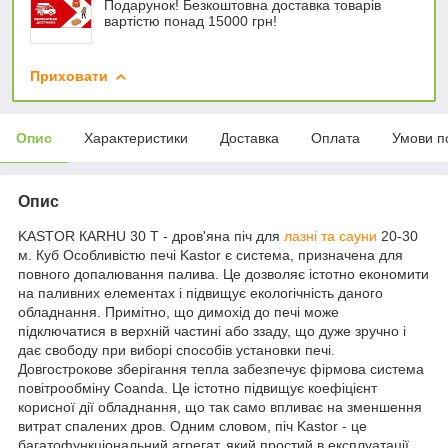
Подарунок! Безкоштовна доставка товарів
вартістю понад 15000 грн!
Приховати
Опис
Характеристики
Доставка
Оплата
Умови п
Опис
KASTOR КARHU 30 T - дров'яна піч для
лазні та сауни
20-30
м. Куб Особливістю печі Kastor є система, призначена для
повного допалювання палива. Це дозволяє істотно економити
на паливних елементах і підвищує екологічність даного
обладнання. Примітно, що димохід до печі може
підключатися в верхній частині або ззаду, що дуже зручно і
дає свободу при виборі способів установки печі.
Довгострокове зберігання тепла забезпечує фірмова система
повітрообміну Coanda. Це істотно підвищує коефіцієнт
корисної дії обладнання, що так само впливає на зменшення
витрат спалених дров. Одним словом, піч Kastor - це
багатофункціональний агрегат, який простий в експлуатації,