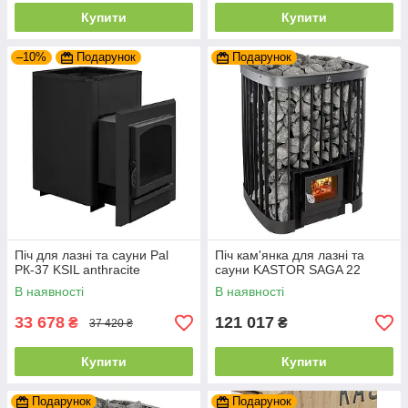
Купити
Купити
–10%
Подарунок
Подарунок
Піч для лазні та сауни Pal
Піч кам'янка для лазні та
PК-37 KSIL anthracite
сауни KASTOR SAGA 22
В наявності
В наявності
33 678
121 017
₴
₴
37 420 ₴
Купити
Купити
Подарунок
Подарунок