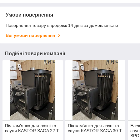
Умови повернення
Повернення товару впродовж 14 днів за домовленістю
Всі умови повернення
Подібні товари компанії
Піч кам'янка для лазні та
Піч кам'янка для лазні та
Елек
сауни KASTOR SAGA 22 Т
сауни KASTOR SAGA 30 T
саун
SPOR