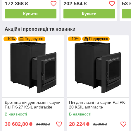
кам'
172 368
202 584
53 
₴
₴
Купити
Купити
Акційні пропозиції та новинки
–10%
Подарунок
–10%
Подарунок
Дротяна піч для лазні і сауни
Піч для лазні та сауни Pal PK-
Pal PK-27 KSIL anthracite
20 KSIL anthracite
В наявності
В наявності
30 682,80
28 224
₴
₴
34 092 ₴
31 360 ₴