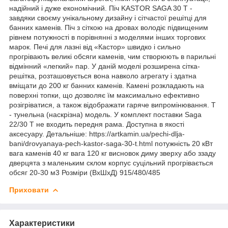
надійний і дуже економічний. Піч KASTOR SAGA 30 Т -
завдяки своєму унікальному дизайну і сітчастої решітці для
банних каменів. Піч з сіткою на дровах володіє підвищеним
рівнем потужності в порівнянні з моделями інших торгових
марок. Печі для лазні від «Кастор» швидко і сильно
прогрівають великі обсяги каменів, чим створюють в парильні
відмінний «легкий» пар. У даній моделі розширена сітка-
решітка, розташовується вона навколо агрегату і здатна
вміщати до 200 кг банних каменів. Камені розкладають на
поверхні топки, що дозволяє їм максимально ефективно
розігріватися, а також відображати гаряче випромінювання. T
- тунельна (наскрізна) модель. У комплект поставки Saga
22/30 T не входить передня рама. Доступна в якості
аксесуару. Детальніше: https://artkamin.ua/pechi-dlja-
bani/drovyanaya-pech-kastor-saga-30-t.html потужність 20 кВт
вага каменів 40 кг вага 120 кг висновок диму зверху або ззаду
дверцята з маленьким склом корпус суцільний прогрівається
обсяг 20-30 м3 Розміри (ВхШхД) 915/480/485
Приховати
Характеристики